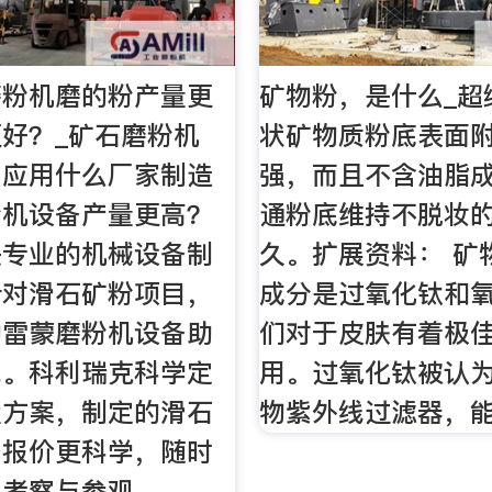
磨粉机磨的粉产量更
矿物粉，是什么_超
好？_矿石磨粉机
状矿物质粉底表面
，应用什么厂家制造
强，而且不含油脂
粉机设备产量更高？
通粉底维持不脱妆
是专业的机械设备制
久。扩展资料： 矿
针对滑石矿粉项目，
成分是过氧化钛和
的雷蒙磨粉机设备助
们对于皮肤有着极
耗。科利瑞克科学定
用。过氧化钛被认
置方案，制定的滑石
物紫外线过滤器，
备报价更科学，随时
里考察与参观。