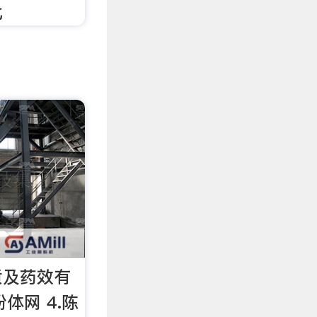
比
质及药效有
体网 4.陈