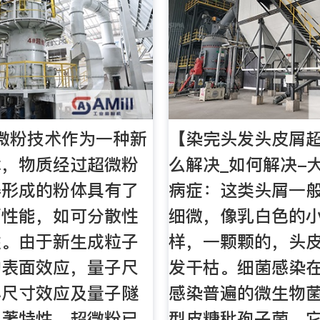
微粉技术作为一种新
【染完头发头皮屑超
术，物质经过超微粉
么解决_如何解决-
得形成的粉体具有了
病症：这类头屑一般
面性能，如可分散性
细微，像乳白色的
性。由于新生成粒子
样，一颗颗的，头
的表面效应，量子尺
发干枯。细菌感染
小尺寸效应及量子隧
感染普遍的微生物
显著特性，超微粉已
型皮糠秕孢子菌，