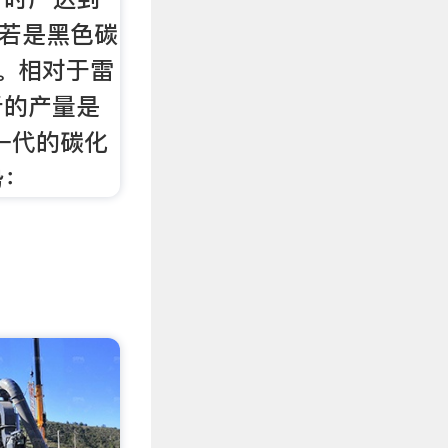
，若是黑色碳
。相对于雷
斤的产量是
一代的碳化
势：