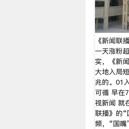
《新闻联
一天涨粉超
实，《新
大地入局
兆的。01
可循 早在
视新闻 就
联播》的“
频，“国嘴