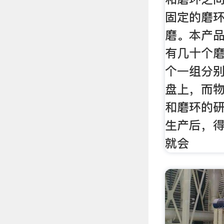
固定的磨
磨。本产
有几十个
个一组分
盘上，而
和磨环的
生产后，
就会