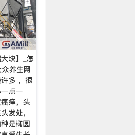
大块】_怎
大众养生网
许多 ，很
小一点一
皮瘙痒，头
在头发处，
菌种是椭圆
它喜爱生长