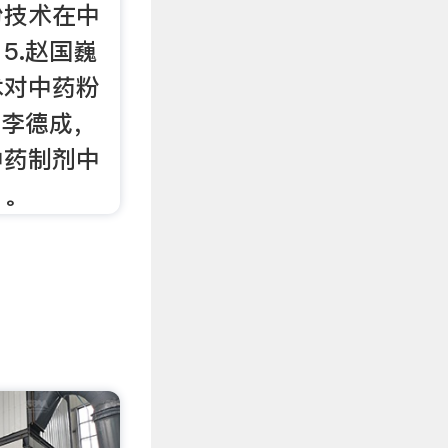
粉技术在中
5.赵国巍
术对中药粉
.李德成，
中药制剂中
》。