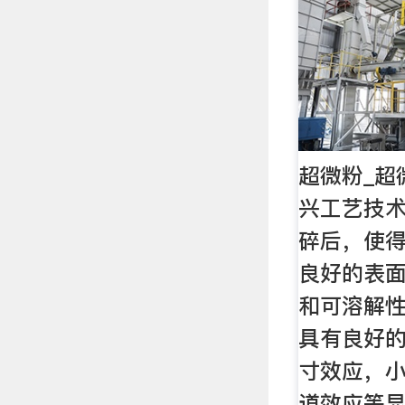
超微粉_超
兴工艺技
碎后，使
良好的表
和可溶解
具有良好
寸效应，
道效应等