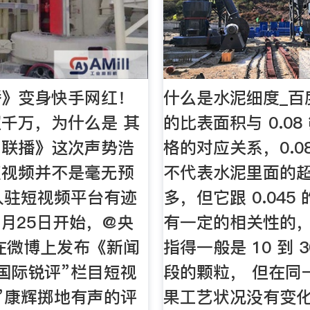
播》变身快手网红！
什么是水泥细度_百
千万，为什么是 其
的比表面积与 0.0
闻联播》这次声势浩
格的对应关系，0.0
短视频并不是毫无预
不代表水泥里面的超
入驻短视频平台有迹
多，但它跟 0.045
7月25日开始，@央
有一定的相关性的
在微博上发布《新闻
指得一般是 10 到 
国际锐评”栏目短视
段的颗粒， 但在同
”康辉掷地有声的评
果工艺状况没有变