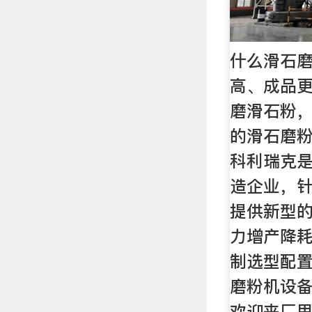
什么滑石
高、成品更
磨滑石粉
的滑石磨
科利瑞克
造企业，
提供新型
力增产降
制选型配
磨粉机设
欢迎来厂