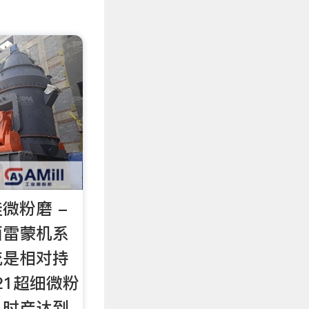
微粉磨 -
面雷蒙机系
统是相对持
21超细微粉
，时产达到