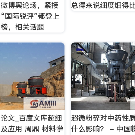
爆微博舆论场，紧接
总得来说细度细得
“国际锐评”都登上
搜榜，相关话题
论文_百度文库超细
超微粉碎对中药性
及应用 周鼎 材料学
什么影响？ - 中国粉