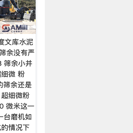
度文库水泥
8 筛余没有严
8 筛余小并
细微 粉
 的筛余还是
，超细微粉
30 微米这一
一台磨机如
化的情况下