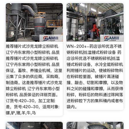
推荐锤片式沙克龙除尘粉碎机
WN-200+-药店诊所优选不锈
辽宁丹东家用小型粉碎机 品质
钢粉碎机|低温锤式粉碎设备 药
推荐锤片式沙克龙除尘粉碎机
店诊所优选不锈钢粉碎机|低温
辽宁丹东家用小型粉碎机 品质
锤式粉碎设备，水冷全能粉碎机
保证，畜牧、养殖业机械，这里
利用锤片的运动，使被粉碎物料
云集了众多的供应商，采购商，
在粉碎腔里面，被锤片高速碰
制造商。这是推荐锤片式沙克龙
撞、敲击、切割和摩擦，以及物
除尘粉碎机 辽宁丹东家用小型
料之间的碰撞和摩擦，从而获得
粉碎机 品质保证的详细页面。
粉碎，粉碎后的物料通过筛网落
订货号:420-30，加工定制:
进粉碎腔下方的集料桶内或者布
是，货号:420-30，适用对象:
袋内。
骡,驴,猪,羊,牛,马