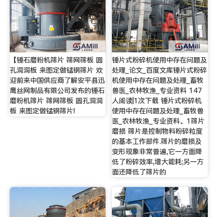
【锤石磨粉机筛片 筛网筛板 圆
锤片式粉碎机使用中存在问题及
孔洞洞板 来图定做锰钢筛片 欢
处理_论文_百度文库锤片式粉碎
迎前来中国供应商了解安平县迅
机使用中存在问题及处理_畜牧
鹰丝网制品有限公司发布的锤石
兽医_农林牧渔_专业资料 147
磨粉机筛片 筛网筛板 圆孔洞洞
人阅读|1次下载 锤片式粉碎机
板 来图定做锰钢筛片!
使用中存在问题及处理_畜牧兽
医_农林牧渔_专业资料。1筛片
磨损 筛片是控制物料粉碎粒度
的基本工作部件.筛片的磨损及
变形现象非常普遍,它一方面降
低了粉碎效率,增大能耗;另一方
面还降低了筛片的