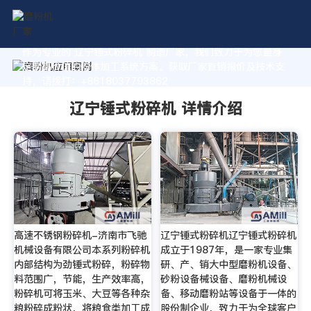
作为专业的 辽宁锤式粉碎机 制造厂家，我们致力于为您量身
定制高价值的粉体加工系统方案。获取厂家直销报价及技术支
持，请拨打：+8618037793862
辽宁锤式粉碎机 详情介绍
高速不锈钢粉碎机-济南市飞驰
辽宁锤式粉碎机辽宁锤式粉碎机
机械设备有限公司本系列粉碎机
成立于1987年，是一家专业集
内部结构为劲锤式粉碎，粉碎物
研、产、销大中型磨粉机设备、
料范围广，节能，生产效率高，
砂粉设备械设备、磨粉机械设
粉碎机可将玉米、大豆等各种杂
备、移动磨粉站等设备于一体的
粮粉碎成粉状，将粮食类加工成
股份制企业，致力于为全球客户