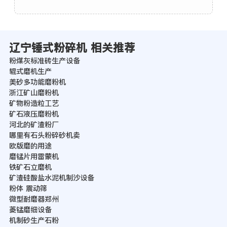
辽宁锤式粉碎机 相关推荐
粉煤灰标准砖生产设备
辊式磨机生产
美砂多功能磨粉机
浙江矿山磨粉机
矿物粉造粒工艺
矿石液压磨粉机
河北的矿渣粉厂
哪里有石头粉碎砂机卖
欧版磨的用途
磨锰片用雷蒙机
铁矿石立磨机
矿渣硅酸盐水泥机制沙设备
粉体 震动筛
微型耐磨器郑州
菱锰磨细设备
机制砂生产石粉