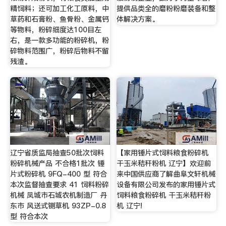
精饲料；还可加工化工原料，中
提供品类全的磨粉粉磨装备和整
草药和石膏粉、鱼骨粉、金属钙
体解决方案。
等物料，粉碎细度达100目左
右，是一款多功能的粉碎机，粉
碎物料范围广，粉碎后物料不留
残渣。
辽宁省质监局抽查50批次饲料
【家用锤片式饲料粮食粉碎机
粉碎机械产品 不合格1批次 锤
干玉米秸秆粉机 辽宁】欢迎前
片式粉碎机 9FQ-400 型 符合
来中国供应商了解曲阜文轩机械
本次监督抽查要求 41 饲料粉碎
设备有限公司发布的家用锤片式
机械 凤城市石城农机制造厂 丹
饲料粮食粉碎机 干玉米秸秆粉
东市 风送式铡草机 93ZP-0.8
机 辽宁!
型 符合本次