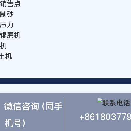
销售点
制砂
压力
辊磨机
机
上土机
微信咨询 (同手
+86180377
机号)