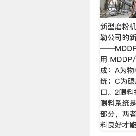
新型磨粉
勒公司的
――MDD
用 MDD
成：A为物
统；C为碾
口。2喂料
喂料系统
部分，两
料良好才能