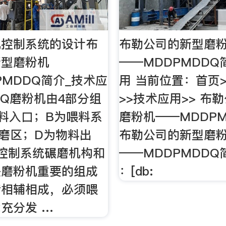
机控制系统的设计布
布勒公司的新型磨
新型磨粉机
――MDDPMDDQ
PMDDQ简介_技术应
用 当前位置：首页
P/Q磨粉机由4部分组
>>技术应用>> 布
料入口；B为喂料系
磨粉机――MDDP
磨区；D为物料出
布勒公司的新型磨
控制系统碾磨机构和
――MDDPMDDQ
是磨粉机重要的组成
：[db:
者相辅相成，必须喂
充分发 …