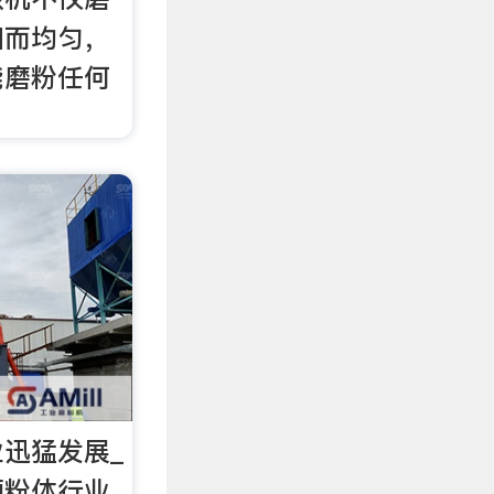
细而均匀，
能磨粉任何
迅猛发展_
领粉体行业