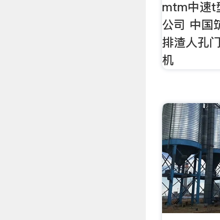
mtm中速
公司 中国
排渣人孔门
机