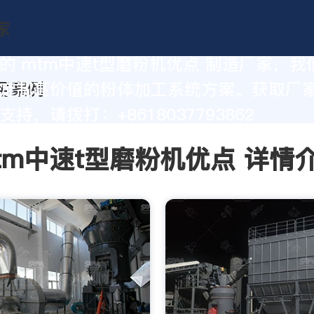
的 mtm中速t型磨粉机优点 制造厂家，我
定制高价值的粉体加工系统方案。获取厂
持，请拨打：+8618037793862
tm中速t型磨粉机优点 详情