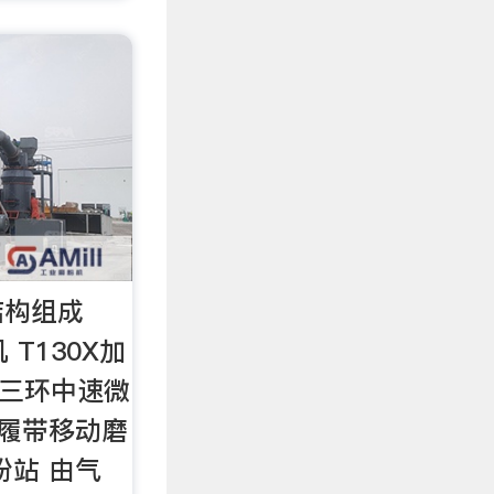
结构组成
T130X加
M三环中速微
 履带移动磨
粉站 由气