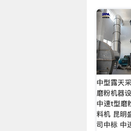
中型露天采
磨粉机器
中速t型磨
料机 昆明
司中标 中