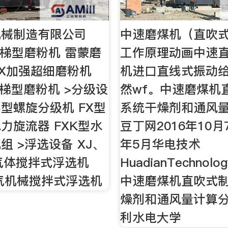
机械制造有限公司
中速磨煤机（直吹
版梯型磨粉机 雷蒙磨
工作原理动画中速
30X加强超细磨粉机
机进口直线式振动
速梯型磨粉机 >分级设
然wf。中速磨煤机
C型螺旋分级机 FX型
系统干燥剂和通风量
力旋流器 FXK型水
豆丁网2016年10月7
组 >浮选设备 XJ、
年5月华电技术
气体搅拌式浮选机
HuadianTechnolo
气机械搅拌式浮选机
中速磨煤机直吹式
燥剂和通风量计算分
利水电大学