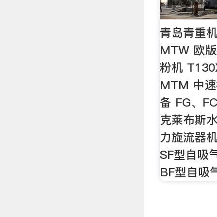
青岛青重
MTW 欧
粉机 T1
MTM 中
备 FG、F
克莱布斯水
力旋流器机
SF型自吸
BF型自吸