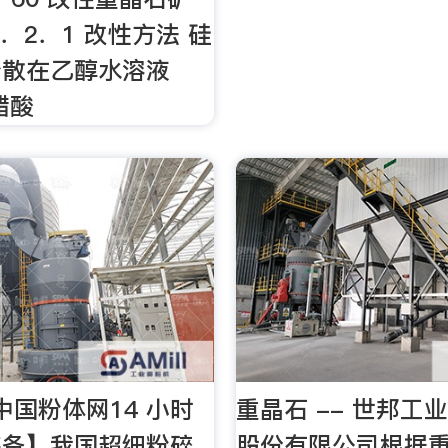
．2．1 改性方法 硅
分散在乙醇水溶液
醋酸
中国粉体网14 小时
重晶石 -- 世邦工
装备】我国超细粉碎
股份有限公司根据