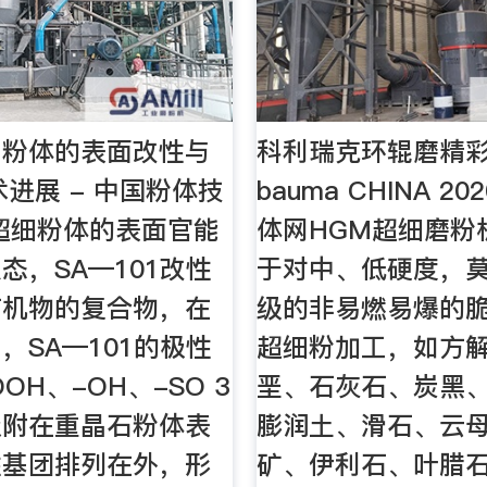
细粉体的表面改性与
科利瑞克环辊磨精
术进展 - 中国粉体技
bauma CHINA 20
超细粉体的表面官能
体网HGM超细磨粉
态，SA—101改性
于对中、低硬度，莫
有机物的复合物，在
级的非易燃易爆的
，SA—101的极性
超细粉加工，如方
OH、-OH、-SO 3
垩、石灰石、炭黑
吸附在重晶石粉体表
膨润土、滑石、云
性基团排列在外，形
矿、伊利石、叶腊