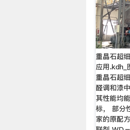
重晶石超
应用.kdh
重晶石超细粉
醛调和漆
其性能均能
标， 部分
家的原配方
联剂 WD－