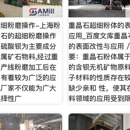
细粉磨操作-上海粉
重晶石超细粉体的
晶石的超细粉磨操作
应用_百度文库重晶
以硫酸钡为主要成分
的表面改性与应用 /0
属矿石物料,经过重
要：重晶石粉体属
生产线粉磨加工后在
的含钡无机矿物原
中有着较为广泛的应
子材料的性质存在
机厂家不仅能为广大
缺少亲和 性，使其
选择性广
料领域的应用受到