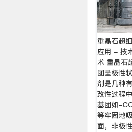
重晶石超
应用 - 技
术 重晶石
团呈极性状
剂是几种
改性过程中
基团如-CO
等牢固地
面，非极