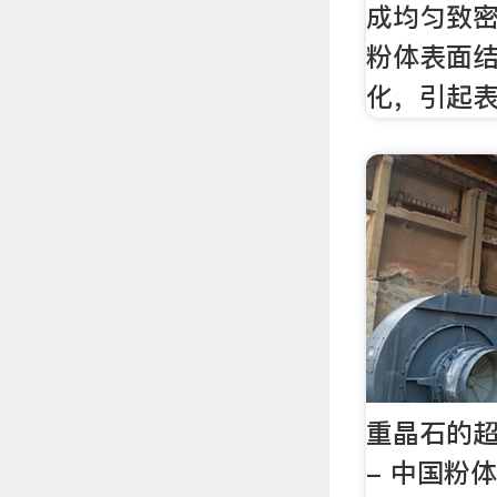
成均匀致
粉体表面
化，引起
重晶石的
- 中国粉体