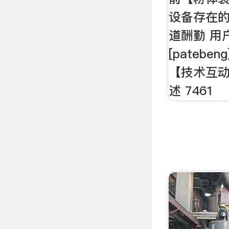
设备存在的主
道酬勤 用户
[patebe
【技术互
述 7461