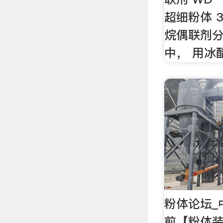
超细粉体 3
烷偶联剂
中， 用冰
粉体论坛_
前【粉体