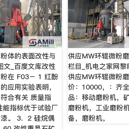
细粉体的表面改性与
供应MW环辊微粉磨
_图文_百度文库改性
栏目_机电之家网黎
在 F03－ 1 红酚
供应MW环辊微粉
中的应用实验表明，
价：10000，：齐
符合有关 质量指
品：移动磨粉机，
性能指标优于试验厂
磨粉机，工业磨粉
漆。 3．2 硅烷偶
备，磨粉机，
 60 改性重晶石矿