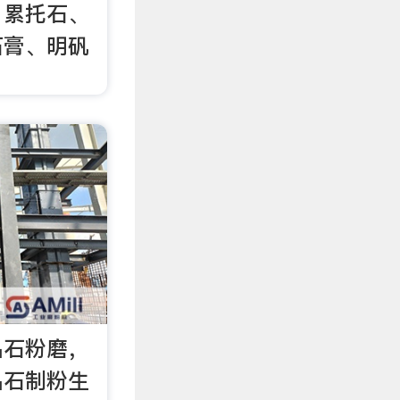
、累托石、
石膏、明矾
晶石粉磨，
晶石制粉生