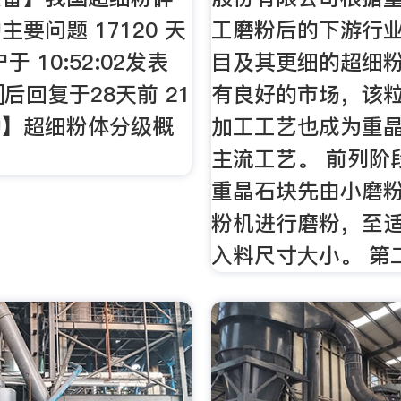
要问题 17120 天
工磨粉后的下游行业
于 10:52:02发表
目及其更细的超细
ng]后回复于28天前 21
有良好的市场，该
动】超细粉体分级概
加工工艺也成为重
主流工艺。 前列阶段
重晶石块先由小磨
粉机进行磨粉，至
入料尺寸大小。 第二