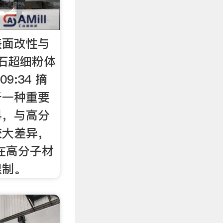
表面改性与
石超细粉体
9:34 摘
于一种重要
料，与高分
较大差异，
在高分子材
限制。