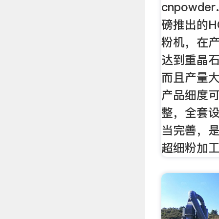
cnpowde
磅推出的H
粉机，在
达到重晶
而且产量
产品细度
整，全套
当完善，
超细粉加