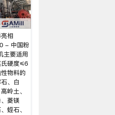
彩亮相
20 - 中国粉
机主要适用
氏硬度≤6
脆性物料的
解石、白
、高岭土、
母、菱镁
石、蛭石、