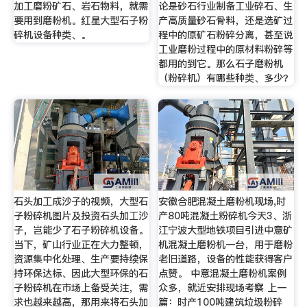
加工磨粉矿石、岩石物料，就需
论是砂石行业制备工业碎石、生
要用到磨粉机。红星大型石子粉
产高质量砂石骨料，还是选矿过
碎机设备种类、。
程中的原矿石粉碎分离，甚至说
工业磨粉过程中的原材料粉碎等
都用的到它。那么石子磨粉机
（粉碎机）有哪些种类、多少？
石头加工成沙子的视频，大型石
安徽合肥混凝土磨粉机现场,时
子粉碎机图片及投资石头加工沙
产80吨混凝土粉碎机今天3、浙
子，岂能少了石子粉碎机设备。
江宁波大型地铁项目引进中意矿
当下，矿山行业正在大力整顿，
机混凝土磨粉机一台，用于磨粉
资源集中化处理、生产要持续保
老旧道路，设备的性能获得客户
持环保达标、因此大型环保的石
点赞。 中意混凝土磨粉机案例
子粉碎机在市场上备受关注，需
众多，就近安排现场考察 上一
求也越来越高，那用来将石头加
篇：时产100吨建筑垃圾粉碎