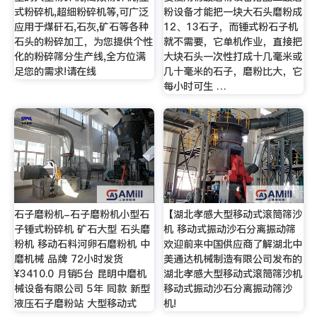
式粉碎机,超细粉碎机等,可广泛
粉设备才能把一块大石头磨粉成
应用于煤矸石,石灰,矿石等各种
12、13石子，而锤式粉石子机
石头的粉碎加工，为您提供个性
就不需要，它单机作业，直接把
化的粉碎筛分生产线,全方位满
大块石头一次性打成十几毫米或
足您的需求!请在线
几十毫米的石子，磨粉比大，它
每小时可生 …
石子磨粉机-石子磨粉机小型石
【湖北孝感大型移动式滚筒筛沙
子锤式粉碎机 矿石大型 石头磨
机 移动式振动沙石分离振动筛
粉机 移动石料河卵石磨粉机 中
欢迎前来中国供应商了解湖北中
磨机械 品牌 72小时发货
美通达机械制造有限公司发布的
¥3410.0 月销5台 昆明中磨机
湖北孝感大型移动式滚筒筛沙机
械设备有限公司 5年 同款 新型
移动式振动沙石分离振动筛沙
液压石子磨粉站 大型移动式
机!