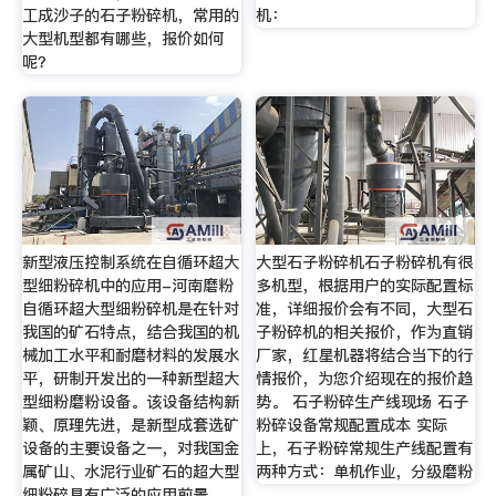
工成沙子的石子粉碎机，常用的
机：
大型机型都有哪些，报价如何
呢？
新型液压控制系统在自循环超大
大型石子粉碎机石子粉碎机有很
型细粉碎机中的应用-河南磨粉
多机型，根据用户的实际配置标
自循环超大型细粉碎机是在针对
准，详细报价会有不同，大型石
我国的矿石特点，结合我国的机
子粉碎机的相关报价，作为直销
械加工水平和耐磨材料的发展水
厂家，红星机器将结合当下的行
平，研制开发出的一种新型超大
情报价，为您介绍现在的报价趋
型细粉磨粉设备。该设备结构新
势。 石子粉碎生产线现场 石子
颖、原理先进，是新型成套选矿
粉碎设备常规配置成本 实际
设备的主要设备之一，对我国金
上，石子粉碎常规生产线配置有
属矿山、水泥行业矿石的超大型
两种方式：单机作业，分级磨粉
细粉碎具有广泛的应用前景。