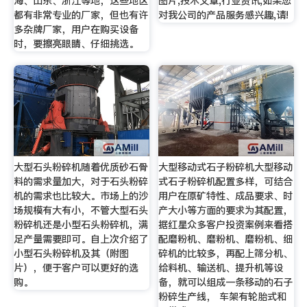
海、山东、浙江等地，这些地区
图片,技术文章,行业资讯,如果您
都有非常专业的厂家，但也有许
对我公司的产品服务感兴趣,请!
多杂牌厂家，用户在购买设备
时，要擦亮眼睛、仔细挑选。
大型石头粉碎机随着优质砂石骨
大型移动式石子粉碎机大型移动
料的需求量加大，对于石头粉碎
式石子粉碎机配置多样，可结合
机的需求也比较大。市场上的沙
用户在原矿特性、成品要求、时
场规模有大有小，不管大型石头
产大小等方面的要求为其配置，
粉碎机还是小型石头粉碎机，满
据红星众多客户投资案例来看搭
足产量需要即可。自上次介绍了
配磨粉机、磨粉机、磨粉机、细
小型石头粉碎机及其（附图
碎机的比较多，再配上筛分机、
片），便于客户可以更好的选
给料机、输送机、提升机等设
购。
备，就可以组成一条移动的石子
粉碎生产线， 车架有轮胎式和