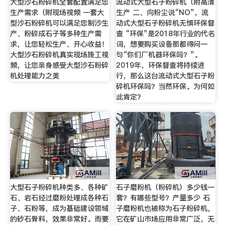
大型沙石粉碎机全套配置满足您
流动式大型石子粉碎机（附高清
生产需求（附现场视频 一套大
生产 二、向粉尘说“NO”，流
型沙石粉碎机可以满足您制沙生
动式大型石子粉碎机无惧环保督
产、粉碎成石子等多种生产需
查 “环保”是2018年行业的代名
求，让您轻松生产、开心收益！
词，想要购买设备那都得问一
大型沙石粉碎机真实现场施工视
句“你们厂机器环保吗？”。
频，让您亲身感受大型沙石粉碎
2019年，环保督查将持续进
机处理能力之美
行，那么这台流动式大型石子粉
碎机环保吗？当然环保。为何如
此肯定？
大型石子粉碎机种类多、各种矿
石子磨粉机（粉碎机）多少钱一
石、岩石经过磨粉处理成各种石
套？有哪些型号？产量多少 石
子、石粉等，成为基础建设领域
子磨粉机也被称为石子粉碎机，
的砂石骨料，效果非常好。而要
它在矿山市场应用非常广泛，无