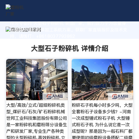
作为专业的 大型石子粉碎机 制造厂家，我们致力于为您量身
定制高价值的粉体加工系统方案。获取厂家直销报价及技术支
持，请拨打：+8618037793862
大型石子粉碎机 详情介绍
大型/高效/立式/超细粉碎机类
粉碎石子机每小时多少吨，大型
型_煤矸石/石灰/矿石粉碎机械
全套粉石子设备多少钱？-河南
世邦工业科技集团股份有限公司
一次成型锤式粉石子机 大型锤
是一家粉碎机和磨粉筛分设备生
式粉石子机 为什么说它是一次
产和研发厂家,专业生产各种类
成型呢？那是因为一般石料厂都
型的大型粉碎机,高效粉碎机,立
要使用初级磨粉设备搭配二级磨