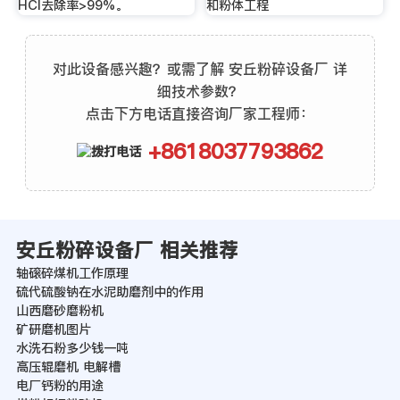
HCI去除率>99%。
和粉体工程
对此设备感兴趣？或需了解 安丘粉碎设备厂 详
细技术参数？
点击下方电话直接咨询厂家工程师：
+8618037793862
安丘粉碎设备厂 相关推荐
轴磙碎煤机工作原理
硫代硫酸钠在水泥助磨剂中的作用
山西磨砂磨粉机
矿研磨机图片
水洗石粉多少钱一吨
高压辊磨机 电解槽
电厂钙粉的用途