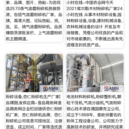
家、品牌、图片、热帖-为您优
小时在线-中国农业网今天
选2570条气流磨粉碎机热销货
2021库尔勒木材粉碎机厂家24
源，包括气流磨粉碎机厂家，品
小时在线 从事木材粉碎设备,园
牌，高清大图，论坛热帖。找，
林粉碎设备,设备,建材机械设备,
逛，买，挑气流磨粉碎机，品质
农林机械设备的设计 开发及市
爆款货源批发价，上气流磨粉碎
场销售，凭借公司优良的产品和
机主题频道。
对市场前景的，不断推出具有先
进理念的优质产品。
粉碎设备,杏仁粉碎机生产厂家|
电池材料粉碎机,粉碎整形机,颗
品牌|批发供应商-食品商务网食
粒干洗机,气流分级机,气流粉碎
品商务网企业栏目提供杏仁粉碎
核心技术源自德国摩克立公司，
机厂家，杏仁粉碎机品牌，杏仁
成立于1898年，是欧洲著名的
粉碎机公司信息可按地区、注册
粉体工程设备公司。公司致力于
资金、成立时间、厂家筛选优质
高新技术的研发，并将研究成果