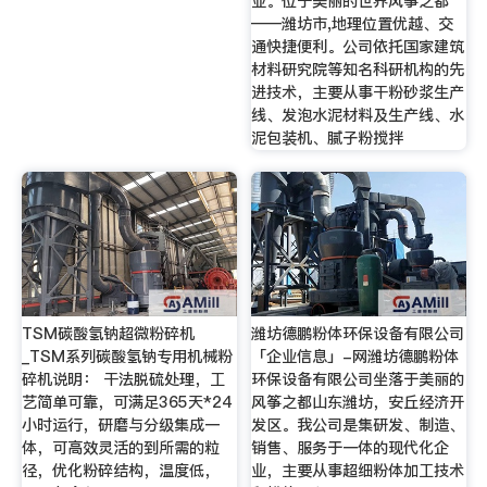
业。位于美丽的世界风筝之都
——潍坊市,地理位置优越、交
通快捷便利。公司依托国家建筑
材料研究院等知名科研机构的先
进技术，主要从事干粉砂浆生产
线、发泡水泥材料及生产线、水
泥包装机、腻子粉搅拌
TSM碳酸氢钠超微粉碎机
潍坊德鹏粉体环保设备有限公司
_TSM系列碳酸氢钠专用机械粉
「企业信息」-网潍坊德鹏粉体
碎机说明： 干法脱硫处理，工
环保设备有限公司坐落于美丽的
艺简单可靠，可满足365天*24
风筝之都山东潍坊，安丘经济开
小时运行，研磨与分级集成一
发区。我公司是集研发、制造、
体，可高效灵活的到所需的粒
销售、服务于一体的现代化企
径，优化粉碎结构，温度低，
业，主要从事超细粉体加工技术