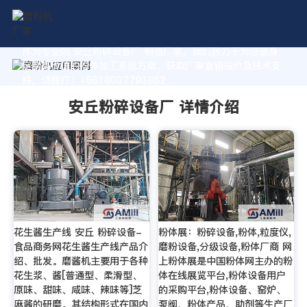
作为专业的 安丘粉碎设备厂 制造厂家，我们致力于为您量身
定制高价值的粉体加工系统方案。获取厂家直销报价及技术支
持，请拨打：+8618037793862
安丘粉碎设备厂 详情介绍
花生酱生产线 安丘 粉碎设备-
粉体展：粉碎设备,粉体,粒度仪,
食品商务网花生酱生产线产品介
磨粉设备,分级设备,粉体厂商 网
绍、批发。磨酱机主要用于各种
上粉体展是中国粉体网主办的粉
花生浆、酱[普通型、柔滑型、
体在线展览平台,粉体设备用户
原味、甜味、咸味、辣味等]芝
的采购平台,粉体设备、窑炉、
麻酱的研磨。其结构形式在国内
泵阀、粉体产品、助剂等生产厂