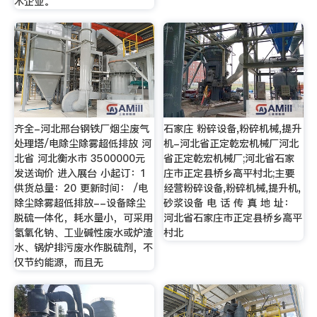
术企业。
齐全-河北邢台钢铁厂烟尘废气
石家庄 粉碎设备,粉碎机械,提升
处理塔/电除尘除雾超低排放 河
机-河北省正定乾宏机械厂河北
北省 河北衡水市 3500000元
省正定乾宏机械厂;河北省石家
发送询价 进入展台 小起订：1
庄市正定县桥乡高平村北;主要
供货总量：20 更新时间： /电
经营粉碎设备,粉碎机械,提升机,
除尘除雾超低排放--设备除尘
砂浆设备 电 话 传 真 地 址：
脱硫一体化，耗水量小，可采用
河北省石家庄市正定县桥乡高平
氢氧化钠、工业碱性废水或炉渣
村北
水、锅炉排污废水作脱硫剂，不
仅节约能源，而且无