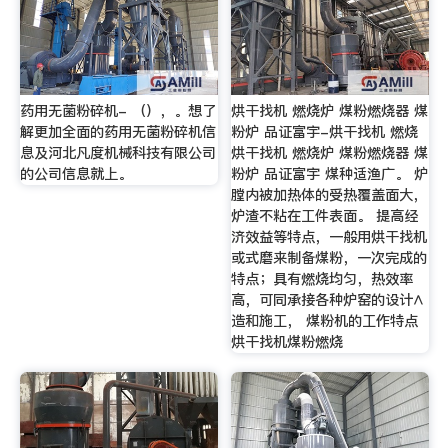
药用无菌粉碎机- （），。想了
烘干找机 燃烧炉 煤粉燃烧器 煤
解更加全面的药用无菌粉碎机信
粉炉 品证富宇-烘干找机 燃烧
息及河北凡度机械科技有限公司
烘干找机 燃烧炉 煤粉燃烧器 煤
的公司信息就上。
粉炉 品证富宇 煤种适渔广。 炉
膛内被加热体的受热覆盖面大，
炉渣不粘在工件表面。 提高经
济效益等特点，一般用烘干找机
或式磨来制备煤粉，一次完成的
特点；具有燃烧均匀，热效率
高，可同承接各种炉窑的设计∧
造和施工， 煤粉机的工作特点
烘干找机煤粉燃烧