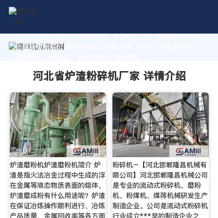
作为专业的 河北省炉渣粉碎机厂家 制造厂家，我们致力于为
您量身定制高价值的粉体加工系统方案。获取厂家直销报价及
技术支持，请拨打：+8618037793862
河北省炉渣粉碎机厂家 详情介绍
炉渣磨粉机炉渣磨粉机简介 炉
粉碎机–【河北邯郸隆昌机械有
渣是指火法冶金过程中生成的浮
限公司】河北邯郸隆昌机械公司
在金属等液态物质表面的熔体，
是专业的流动式粉碎机、磨粉
炉渣磨成粉有什么用途呢？炉渣
机、粉煤机、煤筛机械研发生产
在保证冶炼操作顺利进行、冶炼
制造企业。公司是流动式粉碎机
产品质量、金属回收率等各方面
行业成立***早的制造企业之