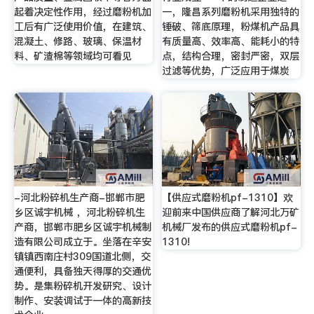
起着决定性作用，经过磨粉机加
一，隆昌系列磨粉机采用独特的
工后有广泛使用价值，在建筑、
锤破、筛底原理，粉煤机产品具
混凝土、修路、玻璃、保温材
有质量高、效率高、能耗小的特
料、矿渣棉等领域均可看见
点，结构合理，密封严密，双层
过滤等优势，广泛应用于煤炭
-河北粉碎机生产商-邯郸市肥
【供应式磨粉机pf-1310】欢
乡区诚宇机械 ，河北粉碎机生
迎前来中国供应商了解河北万矿
产商，邯郸市肥乡区诚宇机械制
机械厂发布的供应式磨粉机pf-
造有限公司成立于。坐落在辛安
1310!
镇镇西南庄村309国道北侧，交
通便利，具备独天得厚的交通优
势。是集粉碎机开发研究、设计
制作、安装调试于一体的高新技