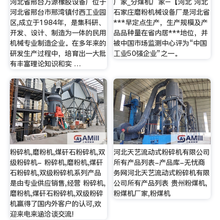
河北省邢台万源橡胶设备厂位于
厂家_分煤机厂家–【河北 河北
河北省邢台市邢湾镇付西工业园
石家庄磨粉机械设备厂是河北省
区,成立于1984年，是集科研、
***早定点生产，生产规模及产
开发、设计、制造为一体的民用
品品种量在省内居***地位，并
机械专业制造企业。在多年来的
被中国市场监测中心评为“中国
研发生产过程中，培育出一大批
工业50强企业”之一。
有丰富理论知识和实 …
粉碎机,磨粉机,煤矸石粉碎机,双
河北天艺流动式粉碎机有限公司
级粉碎机- 粉碎机,磨粉机,煤矸
所有产品列表-产品库-无忧商
石粉碎机,双级粉碎机系列产品
务网河北天艺流动式粉碎机有限
是由专业供应销售,经营 粉碎机,
公司所有产品列表 贵州粉煤机,
磨粉机,煤矸石粉碎机,双级粉碎
粉煤机厂家,粉煤机
机赢得了国内外客户的认可,欢
迎来电来涵洽谈交流!