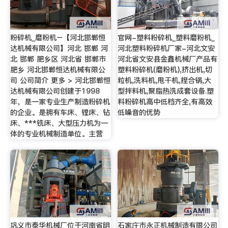
粉碎机_磨粉机–【河北邯郸恒
官网-塑料粉碎机_塑料磨粉机_
达机械有限公司】河北 邯郸 河
河北塑料粉碎机厂家-河北文安
北 邯郸 肥乡区 河北省 邯郸市
河北省文安县金鑫机械厂产品有
肥乡 河北邯郸恒达机械有限公
塑料粉碎机(磨粉机),挤出机,切
司 公司简介 更多 > 河北邯郸恒
粒机,洗料机,甩干机,捏合锅,大
达机械有限公司创建于1998
型拌料机,聚脂热洗成套设备.塑
年，是一家专业生产制造粉碎机
料粉碎机高中低档齐全,有高效
的企业。是拥有车床、镗床、钻
低噪音的优势
床、***铣床、大型压力机为一
体的专业机械制造单位。主营
巩义市泰华机械厂位于河南省明
石家庄市永正机械制造有限公司