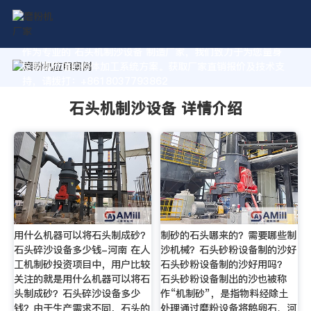
作为专业的 石头机制沙设备 制造厂家，我们致力于为您量身
定制高价值的粉体加工系统方案。获取厂家直销报价及技术支
持，请拨打：+8618037793862
石头机制沙设备 详情介绍
用什么机器可以将石头制成砂？
制砂的石头哪来的？需要哪些制
石头碎沙设备多少钱-河南 在人
沙机械？石头砂粉设备制的沙好
工机制砂投资项目中，用户比较
石头砂粉设备制的沙好用吗？
关注的就是用什么机器可以将石
石头砂粉设备制出的沙也被称
头制成砂？石头碎沙设备多少
作“机制砂”，是指物料经除土
钱？由于生产需求不同，石头的
处理通过磨粉设备将鹅卵石、河