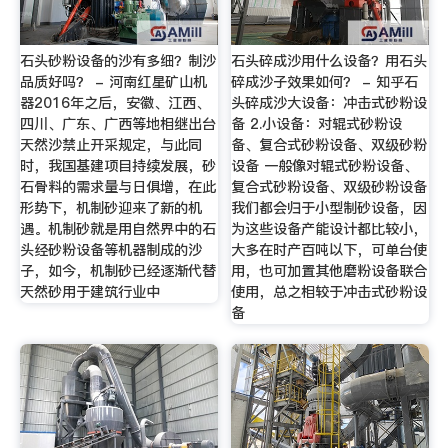
石头砂粉设备的沙有多细？制沙
石头碎成沙用什么设备？用石头
品质好吗？ - 河南红星矿山机
碎成沙子效果如何？ - 知乎石
器2016年之后，安徽、江西、
头碎成沙大设备：冲击式砂粉设
四川、广东、广西等地相继出台
备 2.小设备：对辊式砂粉设
天然沙禁止开采规定，与此同
备、复合式砂粉设备、双级砂粉
时，我国基建项目持续发展，砂
设备 一般像对辊式砂粉设备、
石骨料的需求量与日俱增，在此
复合式砂粉设备、双级砂粉设备
形势下，机制砂迎来了新的机
我们都会归于小型制砂设备，因
遇。机制砂就是用自然界中的石
为这些设备产能设计都比较小，
头经砂粉设备等机器制成的沙
大多在时产百吨以下，可单台使
子，如今，机制砂已经逐渐代替
用，也可加置其他磨粉设备联合
天然砂用于建筑行业中
使用，总之相较于冲击式砂粉设
备