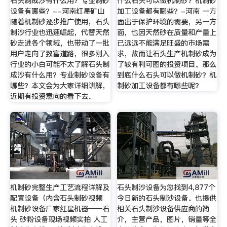
石头制成沙有什么用？专业制砂
什么石头可以做机制砂？机制砂
设备有哪些？--河南红星矿山
加工设备都有哪些？-河南 一方
随着机制砂逐步推广使用，石头
面出于保护环境的需要，另一方
制沙行业也迅速崛起，代替天然
面，也因天然砂在质量和产量上
砂走进各个领域，也带动了一批
已远远不能满足旺盛的市场需
用户走向了致富道路，很多刚入
求，故而让石头生产机制砂成为
行业的小白可能不太了解石头制
了较有利可图的投资项目。那么
成沙有什么用？专业制砂设备有
到底什么石头可以做机制砂？机
哪些？本文会为大家详细讲解，
制砂加工设备都有哪些呢？
近期有投资意向的看下去。
机制砂完整生产工艺流程详解及
石头制沙设备为您找到4,877个
配置设备（内含石头制砂视频
今日新的石头制沙设备。也提供
机制砂设备厂家红星机器——石
相关石头制沙设备供应商的简
头 砂粉设备现场视频实拍 人工
介，主营产品，图片，销量等全