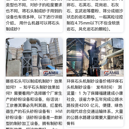
类型也不同，对砂子的粒度要求
卵石、石英石、花岗岩、石灰
也不同，将石头制成砂子用到的
石、玄武岩等磨粉、筛分成细沙
设备也有很多种，以下进行详细
状态的岩石颗粒，一般其粒径控
介绍。 用什么机器可以将石头
制在4.75mm以下(不包含软质
制成砂？
岩石，风化岩石的颗粒)。
哪些石头可以制成机制砂？效果
环保石头机制砂设备价格环保石
如何？ - 知乎石头制砂效果如
头机制砂设备： 发布时间： 浏
何？需要看用户选择哪个厂家生
览量：1 为了保障福建建成小康
产的砂粉设备和设备，俗话说：
社会，该省力争五年完成公路水
工欲善其事必先利其器，红星机
路投资4200 亿元，便捷、绿色
器生产的石头砂粉设备有： HVI
的现代综合交通运输体系。大量
砂粉设备：该砂粉设备是一款新
的公路水路建设需要大量的砂石
型的制砂加工设备，拥有制砂和
骨料