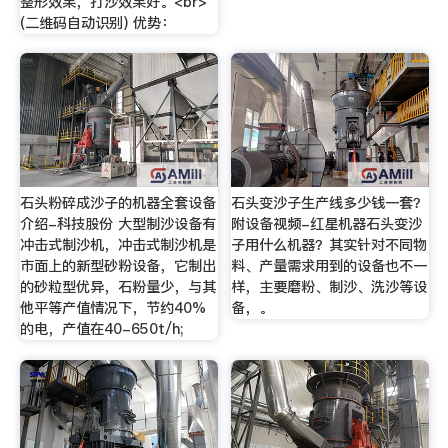
整形效果，打沙效果好。<br>
(二维码自动识别) 优势：
石头粉碎成沙子的机器全套设备
石头变沙子生产线多少钱一套？
介绍-科技股份 大型制沙设备有
附设备视频-红星机器石头变沙
冲击式制沙机，冲击式制沙机是
子用什么机器？其实针对不同物
市面上的新型砂粉设备，它制出
料、产量需求用到的设备也不一
的砂粒型优异，石粉量少，与其
样，主要磨粉、制沙、洗沙等设
他平等产值情况下，节约40%
备，。
的电，产值在40-650t/h;