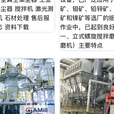
尘器 搅拌机 激光测
矿、钼矿、铅锌矿
机 石材处理 售后服
矿和镍矿等选厂的
态 资料下载
作业中，已起到良
一、立式螺旋搅拌
磨机）主要特点