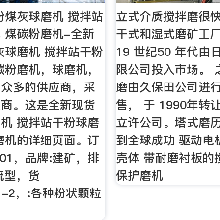
粉煤灰球磨机 搅拌站
立式介质搅拌磨很
 煤碳粉磨机-全新
干式和湿式磨矿工厂
灰球磨机 搅拌站干粉
19 世纪50 年代
碳粉磨机，球磨机，
限公司投入市场。 
了众多的供应商，采
磨由久保田公司进
造商。这是全新现货
售， 于 1990年
机 搅拌站干粉球磨
立许公司。塔式磨历
磨机的详细页面。订
到全球成功 驱动电
mj01，品牌:建矿，排
壳体 带耐磨衬板的
流型，货
保护磨机
j01-2，:各种粉状颗粒