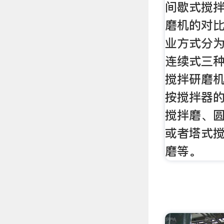
间歇式搅
磨机的对
业方式分
连续式三种
搅拌研磨机
按搅拌器
搅拌磨、
或者塔式
磨等。