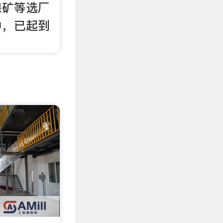
镍矿等选厂
中，已起到