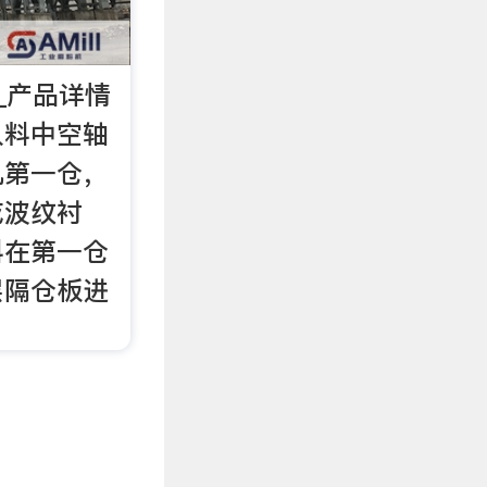
_产品详情
入料中空轴
机第一仓，
或波纹衬
料在第一仓
层隔仓板进