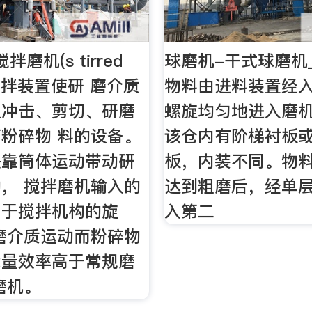
磨机(s tirred
球磨机-干式球磨机
用搅拌装置使研 磨介质
物料由进料装置经
生冲击、剪切、研磨
螺旋均匀地进入磨
粉碎物 料的设备。
该仓内有阶梯衬板
是靠筒体运动带动研
板，内装不同。物
， 搅拌磨机输入的
达到粗磨后，经单
用于搅拌机构的旋
入第二
磨介质运动而粉碎物
能量效率高于常规磨
磨机。