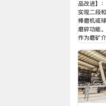
品改进】：
实现二段
棒磨机或
磨碎功能。
作为磨矿