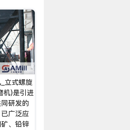
_立式螺旋
磨机)是引进
共同研发的
，已广泛应
钼矿、铅锌