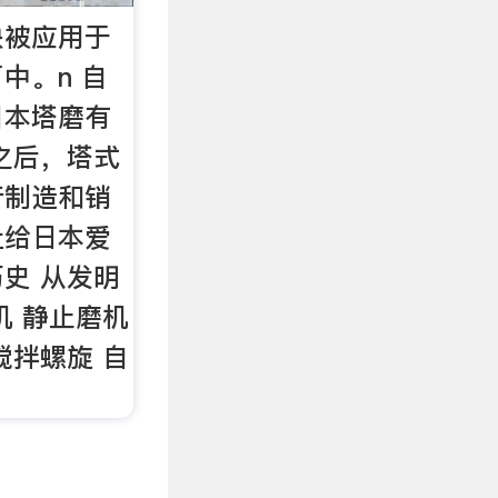
快被应用于
中。n 自
由日本塔磨有
之后，塔式
行制造和销
转让给日本爱
史 从发明
机 静止磨机
搅拌螺旋 自