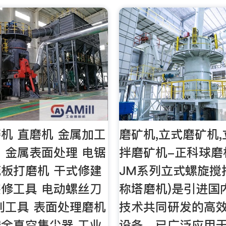
机 直磨机 金属加工
磨矿机,立式磨矿机
 金属表面处理 电锯
拌磨矿机-正科球磨
板打磨机 干式修建
JM系列立式螺旋搅
修工具 电动螺丝刀
称塔磨机)是引进国
制工具 表面处理磨机
技术共同研发的高
全真空集尘器 工业
设备，已广泛应用