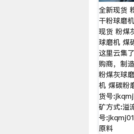
全新现货 
干粉球磨机
现货 粉煤
球磨机 煤
这里云集
购商，制
粉煤灰球磨
机 煤碳粉
货号:jkq
矿方式:溢
号:jkqm
原料