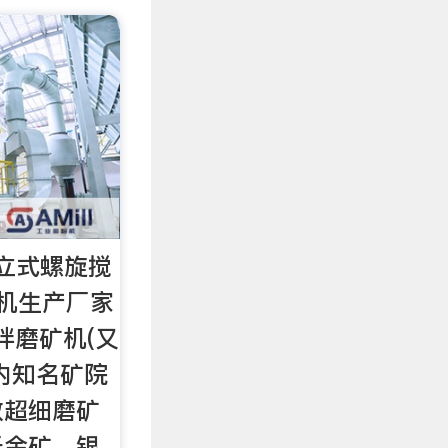
,立式螺旋搅
机生产厂家
拌磨矿机(又
内知名矿院
效超细磨矿
于金矿、银