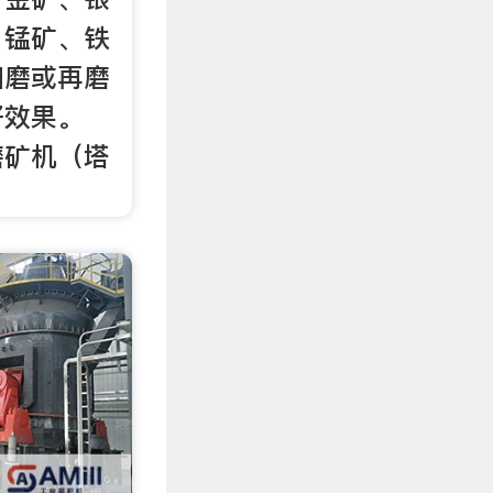
、锰矿、铁
细磨或再磨
好效果。
磨矿机（塔