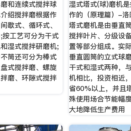
拌磨和连续式搅拌球
湿式塔式(球)磨机
比介绍搅拌磨根据作
作的（原理篇）-洛
为间歇式、循环式、
塔式磨机是由垂直
;按工艺可分为干式
搅拌叶片、分级设
和湿式搅拌研磨机;
置等部分组成。实
的不筒还可分为棒式
垂直圆筒的立式球
圆盘式搅拌磨、螺旋
干式和湿式两种，
搅拌磨、环隙式搅拌
机相比，投资相近
省60%以上，并且
殊使用场合节能幅
大地降低生产费用