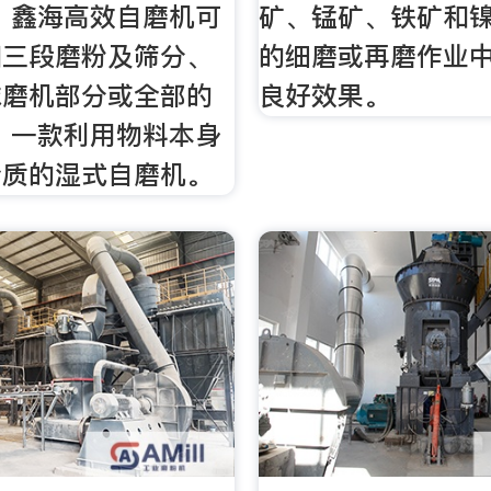
 鑫海高效自磨机可
矿、锰矿、铁矿和
和三段磨粉及筛分、
的细磨或再磨作业
球磨机部分或全部的
良好效果。
 一款利用物料本身
介质的湿式自磨机。