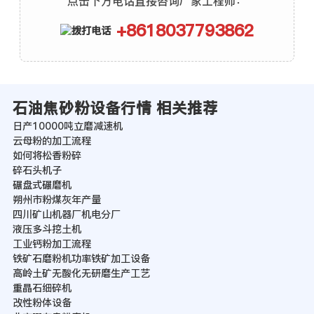
点击下方电话直接咨询厂家工程师：
+8618037793862
石油焦砂粉设备行情 相关推荐
日产10000吨立磨减速机
云母粉的加工流程
如何将松香粉碎
碎石头机子
碾盘式碾磨机
朔州市粉煤灰年产量
四川矿山机器厂机电分厂
液压多斗挖土机
工业钙粉加工流程
铁矿石磨粉机功率铁矿加工设备
高岭土矿无酸化无研磨生产工艺
重晶石细碎机
改性粉体设备