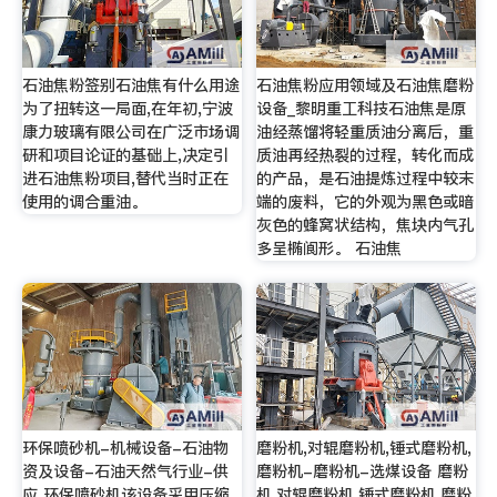
石油焦粉签别石油焦有什么用途
石油焦粉应用领域及石油焦磨粉
为了扭转这一局面,在年初,宁波
设备_黎明重工科技石油焦是原
康力玻璃有限公司在广泛市场调
油经蒸馏将轻重质油分离后，重
研和项目论证的基础上,决定引
质油再经热裂的过程，转化而成
进石油焦粉项目,替代当时正在
的产品，是石油提炼过程中较末
使用的调合重油。
端的废料，它的外观为黑色或暗
灰色的蜂窝状结构，焦块内气孔
多呈椭阆形。 石油焦
环保喷砂机-机械设备-石油物
磨粉机,对辊磨粉机,锤式磨粉机,
资及设备-石油天然气行业-供
磨粉机-磨粉机-选煤设备 磨粉
应 环保喷砂机该设备采用压缩
机,对辊磨粉机,锤式磨粉机,磨粉