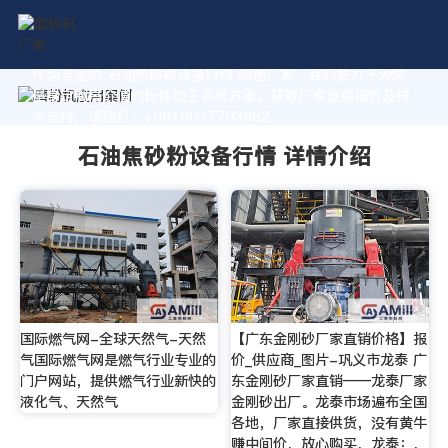
作为专业的 石油焦砂粉设备行情 制造厂家，我们致力于为您
量身定制高价值的粉体加工系统方案。获取厂家直销报价及技
术支持，请拨打：+8618037793862
石油焦砂粉设备行情 详情介绍
国际燃气网-全球天然气-天然
【广东金刚砂厂家直销价格】报
气国际燃气网是燃气行业专业的
价_供应商_图片-巩义市龙泰 广
门户网站，提供燃气行业新快的
东金刚砂厂家直销——龙泰厂家
液化气、天然气
金刚砂出厂。龙泰市场遍布全国
各地，厂家直接供货，没有黄牛
赚中间价，放心购买，龙泰：，