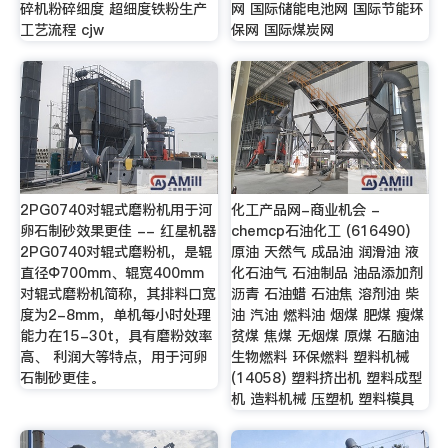
碎机粉碎细度 超细度铁粉生产
网 国际储能电池网 国际节能环
工艺流程 cjw
保网 国际煤炭网
2PG0740对辊式磨粉机用于河
化工产品网-商业机会 -
卵石制砂效果更佳 -- 红星机器
chemcp石油化工 (616490)
2PG0740对辊式磨粉机，是辊
原油 天然气 成品油 润滑油 液
直径Ф700mm、辊宽400mm
化石油气 石油制品 油品添加剂
对辊式磨粉机简称，其排料口宽
沥青 石油蜡 石油焦 溶剂油 柴
度为2-8mm，单机每小时处理
油 汽油 燃料油 烟煤 肥煤 瘦煤
能力在15-30t，具有磨粉效率
贫煤 焦煤 无烟煤 原煤 石脑油
高、 利润大等特点，用于河卵
生物燃料 环保燃料 塑料机械
石制砂更佳。
(14058) 塑料挤出机 塑料成型
机 造料机械 压塑机 塑料模具