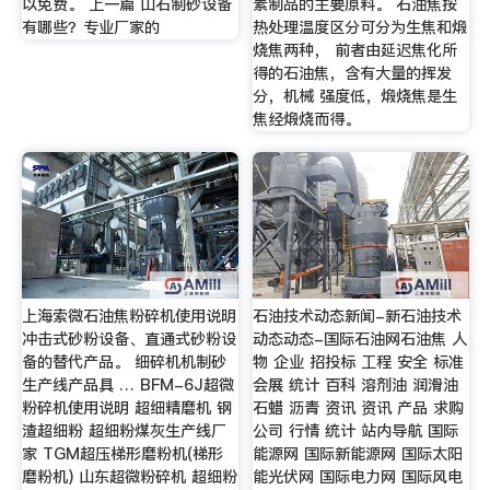
以免费。 上一篇 山石制砂设备
素制品的主要原料。 石油焦按
有哪些？专业厂家的
热处理温度区分可分为生焦和煅
烧焦两种， 前者由延迟焦化所
得的石油焦，含有大量的挥发
分，机械 强度低，煅烧焦是生
焦经煅烧而得。
上海索微石油焦粉碎机使用说明
石油技术动态新闻-新石油技术
冲击式砂粉设备、直通式砂粉设
动态动态-国际石油网石油焦 人
备的替代产品。 细碎机机制砂
物 企业 招投标 工程 安全 标准
生产线产品具 … BFM-6J超微
会展 统计 百科 溶剂油 润滑油
粉碎机使用说明 超细精磨机 钢
石蜡 沥青 资讯 资讯 产品 求购
渣超细粉 超细粉煤灰生产线厂
公司 行情 统计 站内导航 国际
家 TGM超压梯形磨粉机(梯形
能源网 国际新能源网 国际太阳
磨粉机) 山东超微粉碎机 超细粉
能光伏网 国际电力网 国际风电