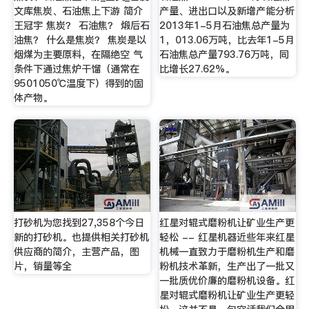
文库焦炭、石油焦上下游 简介
产量、进出口以及新增产能分析
王冠宇 焦炭？ 石油焦？ 煅后石
2013年1-5月石油焦总产量为
油焦？ 什么是焦炭？ 焦炭是以
1，013.06万吨，比去年1-5月
烟煤为主要原料，在隔绝空 气
石油焦总产量793.76万吨，同
条件下通过焦炉干馏（通常在
比增长27.62%。
9501050℃温度下）得到的固
体产物。
打砂机为您找到27,358个今日
红星对辊式磨粉机让矿业生产更
新的打砂机。也提供相关打砂机
轻松 -- 红星机器近些年来红星
供应商的简介，主营产品，图
机械一直致力于磨粉机生产和磨
片，销量等全
粉机技术革新，生产出了一批又
一批质优价廉的磨粉机设备。红
星对辊式磨粉机让矿业生产更轻