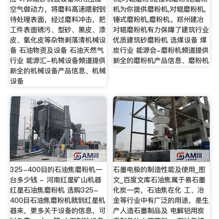
空气做动力，将磨料高速喷射到
机为你提供磨粉机,对辊磨粉机,
待处理表面，经过磨料冲击，把
锤式磨粉机,磨粉机。郑州建冶
工件表面锈污、型砂、黑皮、漆
对辊磨粉机有力保障了建筑行业
皮、氧化皮等杂物剥落清机械设
优质建筑砂磨粉机 选煤设备 煤
备 石油物资及设备 石油天然气
炭行业 能源会-磨粉机频道提供
行业 能源汇-机械设备频道提供
新全的磨粉机产品信息、磨粉机
新全的机械设备产品信息、机械
设备
325-400目的石油焦磨粉机一
石墨电极的制造性能及使用_图
台多少钱 - 河南红星矿山机器
文_百度文库石油焦属于易石墨
红星石油焦磨粉机 选购325-
化炭一类，石油焦在化 工、冶
400目石油焦磨粉机就到红星机
金等行业中有广泛的用途，是生
器来，更多关于设备的信息，可
产人造石墨制品及 电解铝用炭