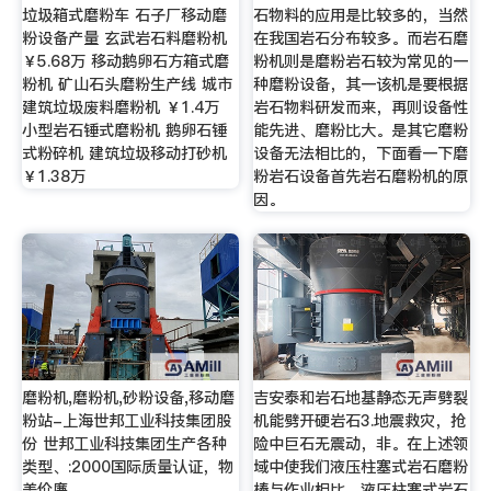
垃圾箱式磨粉车 石子厂移动磨
石物料的应用是比较多的，当然
粉设备产量 玄武岩石料磨粉机
在我国岩石分布较多。而岩石磨
￥5.68万 移动鹅卵石方箱式磨
粉机则是磨粉岩石较为常见的一
粉机 矿山石头磨粉生产线 城市
种磨粉设备，其一该机是要根据
建筑垃圾废料磨粉机 ￥1.4万
岩石物料研发而来，再则设备性
小型岩石锤式磨粉机 鹅卵石锤
能先进、磨粉比大。是其它磨粉
式粉碎机 建筑垃圾移动打砂机
设备无法相比的，下面看一下磨
￥1.38万
粉岩石设备首先岩石磨粉机的原
因。
磨粉机,磨粉机,砂粉设备,移动磨
吉安泰和岩石地基静态无声劈裂
粉站-上海世邦工业科技集团股
机能劈开硬岩石3.地震救灾，抢
份 世邦工业科技集团生产各种
险中巨石无震动，非。在上述领
类型、:2000国际质量认证，物
域中使我们液压柱塞式岩石磨粉
美价廉。
棒与作业相比，液压柱塞式岩石