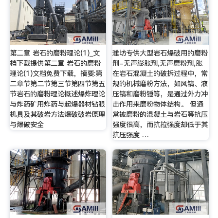
第二章 岩石的磨粉理论(1)_文
潍坊专供大型岩石爆破用的磨粉
档下载提供第二章 岩石的磨粉
剂-无声膨胀剂,无声磨粉剂,胀
理论(1)文档免费下载，摘要:第
在岩石混凝土的破拆过程中，常
二章节第二节第三节第四节第五
规的机械磨粉方法，如风镐、液
节岩石的磨粉理论概述爆炸理论
压镐和磨粉锤等，是通过外力冲
与炸药矿用炸药与起爆器材钻眼
击作用来磨粉物体结构。 但通
机具及其破岩方法爆破破岩原理
常被磨粉的混凝土与岩石等抗压
与爆破安全
强度很高，而抗拉强度却低于其
抗压强度 …