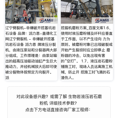
辽宁劈裂机-非爆破开挖基坑岩
挖掘机磨粉方案_百度文库1.6、
石设备 品牌：派力恩-盖德化工
使用时液压磨粉锤及纤杆应垂直
网辽宁劈裂机 - 非爆破开挖基
于工作面，以不产生径向 力为
坑岩石设备 派力恩 牌液压分裂
原则。被磨粉对象已出现破裂或
机，由液压泵站和分裂器两大部
开始产生裂纹时应立即停止 磨
分组成，工作原理是：由泵站输
粉器的冲击，以免出现有害
出的超高压油驱动油缸产生巨大
的“空打”。 1.7、液压岩石磨粉
推动力，并经机械放大后即可使
锤施工时，现场人员远离施工机
被分裂物体按预定方向裂开。
械，防止开 挖施工时飞溅的石
派
渣伤人。
对此设备感兴趣？或需了解 生物岩液压岩石磨
粉机 详细技术参数？
点击下方电话直接咨询厂家工程师：