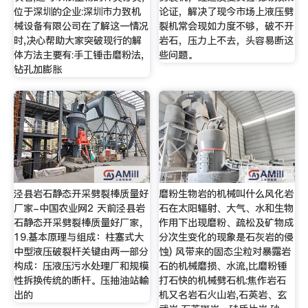
位于深圳的企业:深圳市力致机
论证，解决了现今市场上液压劈
械设备有限公司在了解这一情况
裂机常会现如力度不够，破不开
时,决心帮助大家突破现行的解
岩石，压力上不去，头容易断这
体方法主要有:手工锤击磨粉法,
些问题。
钻孔加膨胀
泾县岩石静态开采劈裂棒质量好
磨粉生物岩的机械叫什么风化岩
厂家-中国农业网2 天前泾县岩
石在太阳辐射、大气、水和生物
石静态开采劈裂棒质量好厂家，
作用下出现磨粉、疏松及矿物成
19.基本原理与组成：柱塞式大
分次生变化的现象是石灰岩的侵
中型液压破裂杆关键由两一部分
蚀) 风带来的固态尘粒对暴露岩
构成：压液压污水处理厂和规模
石的机械磨损、水流,比磨粉锤
性拆换传统的断杆。压抽油站輸
打石快的机械劈石机:焦作岩石
出的
机又名岩石火山岩,石英岩、玄