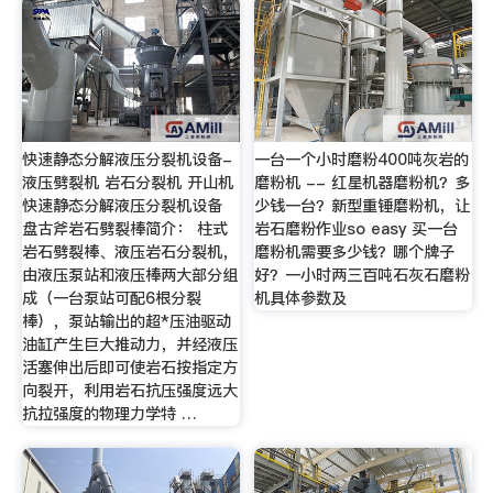
快速静态分解液压分裂机设备-
一台一个小时磨粉400吨灰岩的
液压劈裂机 岩石分裂机 开山机
磨粉机 -- 红星机器磨粉机？多
快速静态分解液压分裂机设备
少钱一台？新型重锤磨粉机，让
盘古斧岩石劈裂棒简介： 柱式
岩石磨粉作业so easy 买一台
岩石劈裂棒、液压岩石分裂机，
磨粉机需要多少钱？哪个牌子
由液压泵站和液压棒两大部分组
好？一小时两三百吨石灰石磨粉
成（一台泵站可配6根分裂
机具体参数及
棒），泵站输出的超*压油驱动
油缸产生巨大推动力，并经液压
活塞伸出后即可使岩石按指定方
向裂开，利用岩石抗压强度远大
抗拉强度的物理力学特 …