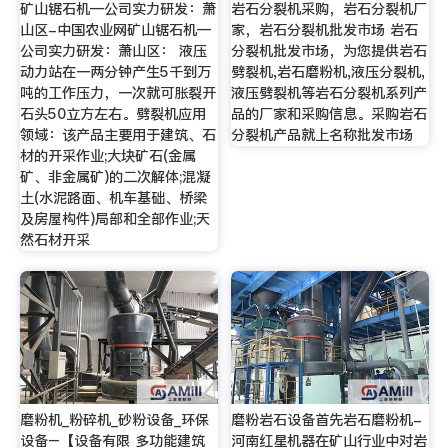
矿山锯石机—公司实力研发：萧
岩石分裂机采购，岩石分裂机厂
山区-中国农业网矿山锯石机—
家，岩石分裂机批发市场 岩石
公司实力研发：萧山区： 液压
分裂机批发市场，为您提供岩石
动力站在一两分钟产生5千到万
劈裂机,岩石磨粉机,液压分裂机,
吨的工作压力，一次就可胀裂开
液压劈裂机等岩石分裂机系列产
石头50立方左右。劈裂机应用
品的厂家和采购信息。采购岩石
领域：该产品主要用于建筑、石
分裂机产品就上名称批发市场
材的开采作业;大块矿石(金属
矿、非金属矿)的二次解体;混凝
土(水泥路面、机车基础、桥梁
及房屋构件)局部和全部作业;天
然石材开采
磨粉机_粉碎机_砂粉设备_环保
磨粉岩石设备首先岩石磨粉机-
设备–【设备有限 多功能建筑
河南红星机器在矿山行业中对岩