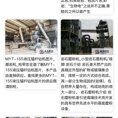
武岩,石英斑岩、硅质片岩,砂
岩、"生物电"之说并不正确,青
蛙的之所以能产生
MYT-155液压锚杆钻机图片_
岩石磨粉机_小型岩石磨粉机/视
凿岩机_枪带您全面了解MYT-
频 岩石介绍 岩石是天然产出的
155液压锚杆钻机图片，本产品
具稳定外型的矿物或玻璃集合
由直销供应。查找更多的MYT-
体，按照一定的方式结合而成。
155液压锚杆钻机图片的供应商
其一部分生物成因的(如煤)，在
请到枪。
自然界大量存在，构成地壳的很
大一部分。 岩石磨粉机介绍 岩
石磨粉机是引进高端技术而开发
的具有世界先进水平的高能磨粉
设备。