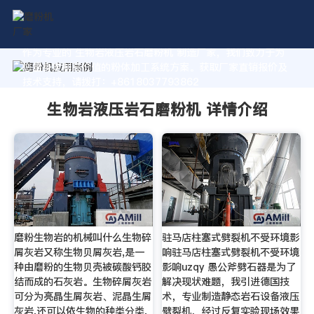
作为专业的 生物岩液压岩石磨粉机 制造厂家，我们致力于为
您量身定制高价值的粉体加工系统方案。获取厂家直销报价及
技术支持，请拨打：+8618037793862
生物岩液压岩石磨粉机 详情介绍
磨粉生物岩的机械叫什么生物碎
驻马店柱塞式劈裂机不受环境影
屑灰岩又称生物贝屑灰岩,是一
响驻马店柱塞式劈裂机不受环境
种由磨粉的生物贝壳被碳酸钙胶
影响uzqy 愚公斧劈石器是为了
结而成的石灰岩。生物碎屑灰岩
解决现状难题，我引进德国技
可分为亮晶生屑灰岩、泥晶生屑
术，专业制造静态岩石设备液压
灰岩,还可以依生物的种类分类,
劈裂机，经过反复实验现场效果