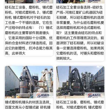
硅石加工设备、磨粉机、锤式磨
硅石加工全套设备选择-硅砂生
粉机、对辊式磨粉机 2、锤式磨
产线-河南红星矿山机器因为硅
粉机 锤式磨粉机对于硅石的加
石较硬，所以硅石磨粉机的选择
工也是一个不错的选择，它在生
非常重要，为什么硅石磨粉机要
产过程中的特点有： （1）锤式
选择用磨粉机和冲击式磨粉机
磨粉机的主要零部件就是锤头
呢？ 这主要是由硅石的特点和
，它是采用的国际十分成熟、优
磨粉机的工作原理而决定的，前
异的合金材料进行铸造而成，因
面讲到了硅石较硬，所以初破设
此它的耐磨性、抗冲击能力极其
备一定要选择磨粉机，如果用其
高，此举很大
它磨粉机的话，对锤头和磨粉腔
损耗较大。
锤式磨粉机锤头的材质及选择_
硅石加工设备、磨粉机、锤式磨
百度文库从小型锤式破 碎机锤
粉机、对辊式磨粉机 锤式磨粉