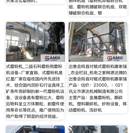
头是怎么磨损的。
制样机组（磨粉机双辊联合机
组、磨粉机锤破联合机组、双辊
锤破联合机组、颚
式磨粉机_二级石料磨粉用磨粉
出售会同县对辊式磨粉机哪家强
机设备-厂家直销，式磨粉机是
_农业栏目_机电之家网源达牌的
红星厂家在吸收国内外先进技
出售会同县对辊式磨粉机哪家强
术，结合国内泥砂石行业具体工
产品：估价：23000，：021
矿条件而研制的新一代磨粉机设
巩义市源达机械制造有限公司
备，该设备具有磨粉比大、磨粉
主营产品：金属磨粉机，撕碎
后物料呈立方体颗粒、耐磨件使
机，塑料撕碎机，砂粉设备，移
用寿命长等优点，推广使用后为
动磨粉机，洗砂机
用户取得了明显的经济效益。