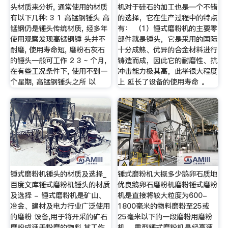
头材质来分析, 通常使用的材质
机对于硅石的加工也是一个不错
有以下几种: 3 1 高锰钢锤头 高
的选择，它在生产过程中的特点
锰钢仍是锤头传统材质, 经多年
有： （1）锤式磨粉机的主要零
使用观察发现高锰钢锤 头并不
部件就是锤头，它是采用的国际
耐磨, 使用寿命短, 磨粉石灰石
十分成熟、优异的合金材料进行
的锤头一般可工作 2 3 ~ 个月,
铸造而成，因此它的耐磨性、抗
在有些工况条件下, 使用不到一
冲击能力极其高，此举很大程度
个星期, 高锰钢锤头之所 以
上 延长了设备的使用寿命 。
锤式磨粉机锤头的材质及选择_
锤式磨粉机大概多少鹅卵石质地
百度文库锤式磨粉机锤头的材质
优良鹅卵石磨粉机磨粉锤式磨粉
及选择 - 锤式磨粉机是矿山、
机是直接将较大粒度为600-
冶金、建材及电力行业广泛使用
1800毫米的物料磨粉至25或
的磨粉 设备,用于将开采的矿石
25毫米以下的一段磨粉用磨粉
磨粉成适于粉磨的物料,其工作
机 。重型锤式磨粉机是经高速