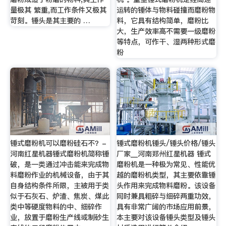
量极其 繁重,而工作条件又极其
运转的锤体与物料碰撞而磨粉物
苛刻。锤头是其主要的 …
料，它具有结构简单，磨粉比
大，生产效率高不需要一级磨粉
等特点，可作干、湿两种形式磨
粉
锤式磨粉机可以磨粉硅石不？-
锤式磨粉机锤头/锤头价格/锤头
河南红星机器锤式磨粉机简称锤
厂家__河南郑州红星机器 锤式
破，是一类通过冲击能来完成物
磨粉机是一种极为常见、性能优
料磨粉作业的机械设备，由于其
越的磨粉机类型，其主要依靠锤
自身结构条件所限，主被用于类
头作用来完成物料磨粉。该设备
似于石灰石、炉渣、焦炭、煤此
同时兼具粗碎与细碎两重功效，
类中等硬度物料的中、细碎作
具有非常广阔的市场应用前景，
业，放置于磨粉生产线或制砂生
本主要对该设备锤头类型及锤头