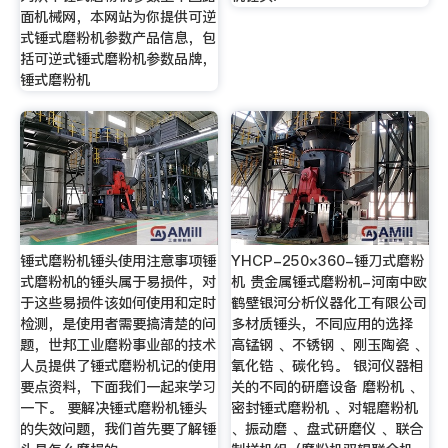
面机械网，本网站为你提供可逆
式锤式磨粉机参数产品信息，包
括可逆式锤式磨粉机参数品牌，
锤式磨粉机
锤式磨粉机锤头使用注意事项锤
YHCP-250×360-锤刀式磨粉
式磨粉机的锤头属于易损件，对
机 贵金属锤式磨粉机-河南中欧
于这些易损件该如何使用和定时
鹤壁银河分析仪器化工有限公司
检测，是使用者需要搞清楚的问
多材质锤头，不同应用的选择
题，世邦工业磨粉事业部的技术
高锰钢 、不锈钢 、刚玉陶瓷 、
人员提供了锤式磨粉机记的使用
氧化锆 、碳化钨。 银河仪器相
要点资料，下面我们一起来学习
关的不同的研磨设备 磨粉机 、
一下。 要解决锤式磨粉机锤头
密封锤式磨粉机 、对辊磨粉机
的失效问题，我们首先要了解锤
、振动磨 、盘式研磨仪 、联合