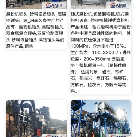
磨粉机锤头_砂粉设备锤头_高锰
锤式磨粉机,锤破磨粉机,锤式磨
钢锤头厂家_河南久泰生产的产
粉机设备-仲程机械锤式磨粉机
品有：磨粉机锤头,高锰钢锤头,
产品概述：锤式磨粉机用于磨粉
双金属复合锤头,双复合耐磨锤
各种中硬且磨蚀性弱的物料，其
头,砂粉设备锤头,高铬锤头等耐
物料的抗压强度不超过
磨件产品,销售
100MPa，含水率小于15%。
生产能力：100-3200t/h 进料
粒度：200-350mm 售后服
务：整机质保一年（易损件除
外） 适用对象：硅石，铁矿
石，花岗岩，煤矸石，鹅卵石，
方解石，硅灰石，方解石等物
料。