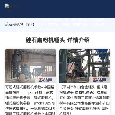
作为专业的 硅石磨粉机锤头 制造厂家，我们致力于为您量身
定制高价值的粉体加工系统方案。获取厂家直销报价及技术支
持，请拨打：+8618037793862
硅石磨粉机锤头 详情介绍
可逆式锤式磨粉机参数-中国路
【平湖市矿山合金锤头 锤式磨
面机械网 - lmjx.net找可逆式
粉机锤头 磨粉机锤头】欢迎前
锤式磨粉机参数，锤式磨粉机，
来中国供应商了解河北烁磊耐磨
锤式磨粉机参数，pfck1825可
材料有限公司发布的平湖市矿山
逆锤式磨粉机，一帆机械DSJ系
合金锤头 锤式磨粉机锤头 磨粉
列烘干锤式磨粉机参数上中国路
机锤头!