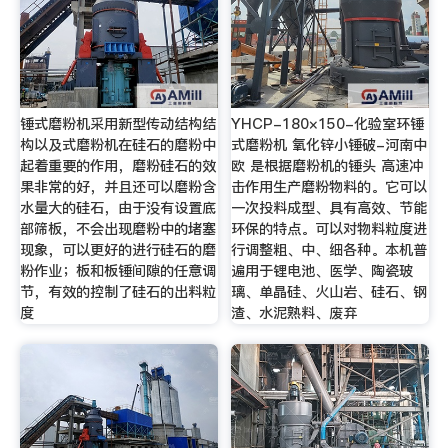
锤式磨粉机采用新型传动结构结
YHCP-180×150-化验室环锤
构以及式磨粉机在硅石的磨粉中
式磨粉机 氧化锌小锤破-河南中
起着重要的作用，磨粉硅石的效
欧 是根据磨粉机的锤头 高速冲
果非常的好，并且还可以磨粉含
击作用生产磨粉物料的。它可以
水量大的硅石，由于没有设置底
一次投料成型、具有高效、节能
部筛板，不会出现磨粉中的堵塞
环保的特点。可以对物料粒度进
现象，可以更好的进行硅石的磨
行调整粗、中、细各种。本机普
粉作业；板和板锤间隙的任意调
遍用于锂电池、医学、陶瓷玻
节，有效的控制了硅石的出料粒
璃、单晶硅、火山岩、硅石、钢
度
渣、水泥熟料、废弃