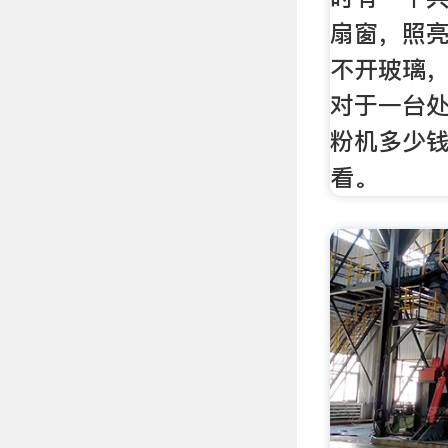
扇窗，照
不开玻璃
对于一台
粉机多少
看。