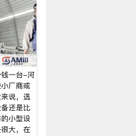
钱一台-河
些小厂商或
业来说，选
设备还是比
样的小型设
是很大，在