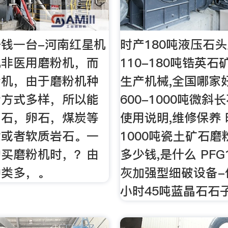
钱一台-河南红星机
时产180吨液压石
机非医用磨粉机，而
110-180吨锆英
粉机，由于磨粉机种
生产机械,全国哪家好
粉方式多样，所以能
600-1000吨微斜
山石，卵石，煤炭等
使用说明,维修保养 
质或者软质岩石。一
1000吨瓷土矿石磨
购买磨粉机时，？由
多少钱,是什么 PFG
种类多，。
灰加强型细破设备-优
小时45吨蓝晶石石