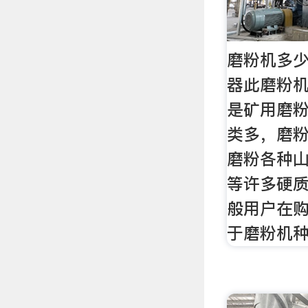
磨粉机多少
器此磨粉
是矿用磨
类多，磨
磨粉各种
等许多硬
般用户在
于磨粉机