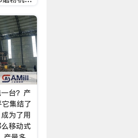
钱一台？产
知乎它集结了
，成为了用
那么移动式
？产量多