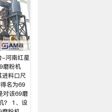
台-河南红星
9磨粉机
其进料口尺
而得名为69
是对该69磨
机？ 1、设
9磨粉机…