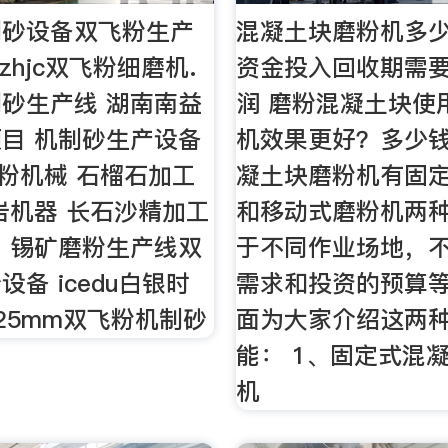
制砂设备双飞粉生产
混凝土块磨粉机多
zhjc双飞粉细磨机.
资金投入回收期需
砂生产线 湖南南益
润 磨粉混凝土块使
目 机制砂生产设备
机效果更好？多少钱
石粉机械 石榴石加工
凝土块磨粉机有固
岩机器 长石沙精加工
和移动式磨粉机两
 锡矿磨粉生产线双
于不同作业场地，
备 icedu白银时
需求和投资的预算
.25mm双飞粉机制砂
面为大家介绍这两
能： 1、固定式混
机