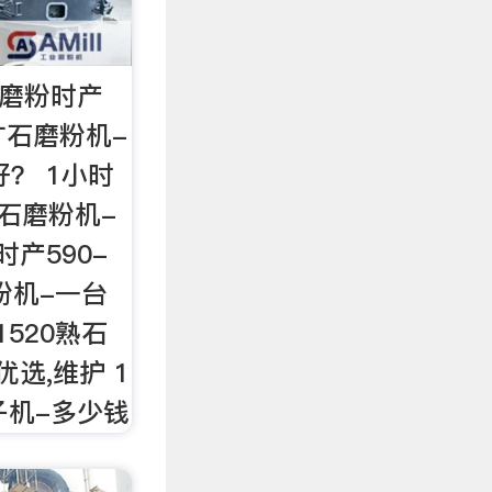
头磨粉时产
石矿石磨粉机-
？ 1小时
长石磨粉机-
时产590-
粉机-一台
1520熟石
选,维护 1
子机-多少钱