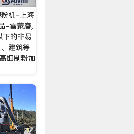
粉机-上海
品-雷蒙磨,
以下的非易
工、建筑等
的高细制粉加