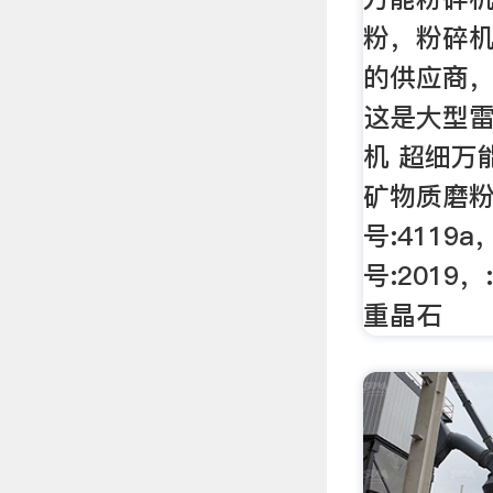
粉，粉碎
的供应商
这是大型雷蒙
机 超细万
矿物质磨
号:4119
号:2019
重晶石