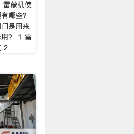
1 雷蒙机使
项有哪些？
阀门是用来
用？ 1 雷
 2