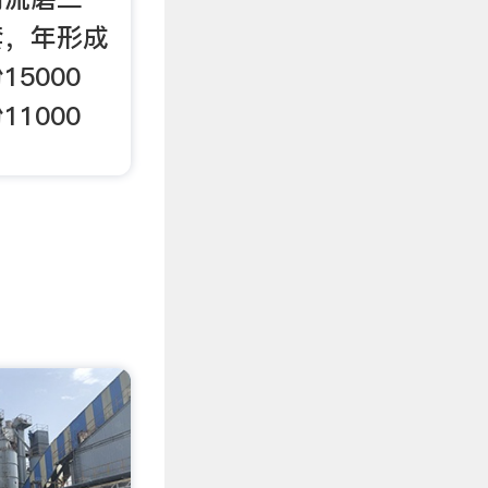
套，年形成
5000
1000