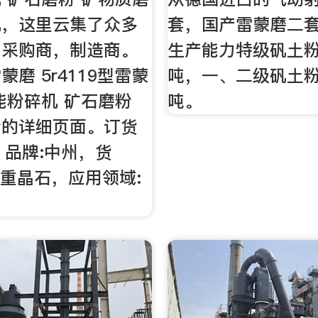
机，这里云集了众多
套，国产雷蒙磨二
，采购商，制造商。
生产能力特级矾土粉1
磨 5r4119型雷蒙
吨，一、二级矾土粉1
能粉碎机 矿石磨粉
吨。
粉的详细页面。订货
a，品牌:中州，货
，:重晶石，应用领域: