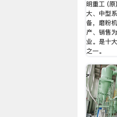
明重工 (
大、中型
备，磨粉
产、销售
业。是十
之一。