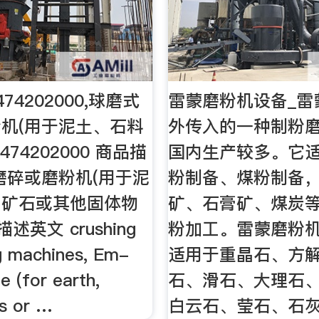
74202000,球磨式
雷蒙磨粉机设备_雷
机(用于泥土、石料
外传入的一种制粉
474202000 商品描
国内生产较多。它
磨碎或磨粉机(用于泥
粉制备、煤粉制备
、矿石或其他固体物
矿、石膏矿、煤炭
述英文 crushing
粉加工。雷蒙磨粉
ng machines, Em-
适用于重晶石、方
e (for earth,
石、滑石、大理石
es or …
白云石、莹石、石