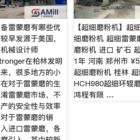
设备雷蒙磨有哪些优
【超细磨粉机】超
磨较早发源于美国，
细磨粉机 超细雷蒙
业机械设计师
磨粉机 进口 矿石 
estronger在柏林发明
1年 河南 郑州市 ¥5
年来，很多地方的小
超细磨粉机 桂林 
存在对于雷蒙磨的生
HCH980超细环辊
混淆雷蒙磨市场，不
鸿程有限 …
生产的安全性与效率
司对于雷蒙磨的销
引入进口雷蒙磨，各
蒙磨引入，其中较新