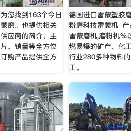
为您找到163个今日
德国进口雷蒙塑胶磨
雷蒙磨。也提供相关
粉磨科技雷蒙机-产
磨供应商的简介，主
雷蒙磨机,磨粉机%
图片，销量等全方位
燃易爆的矿产、化
您订购产品提供全方
行业280多种物料
工。