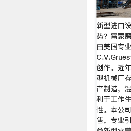
新型进口
势？雷蒙
由美国专
C.V.Gru
创作。近
型机械厂
产制造，
利于工作
性。本公
售，专业
类新型雷