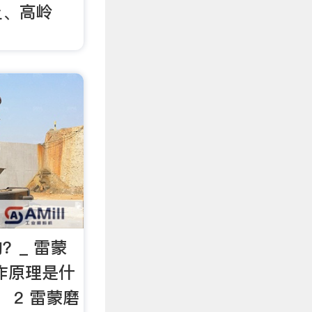
土、高岭
？_ 雷蒙
作原理是什
 2 雷蒙磨