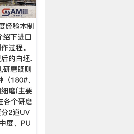
度经验木制
介绍下进口
制作过程。
后的白坯.
,研磨既则
（180#、
磨和细磨(主要
在各个研磨
分2道UV
中度、PU