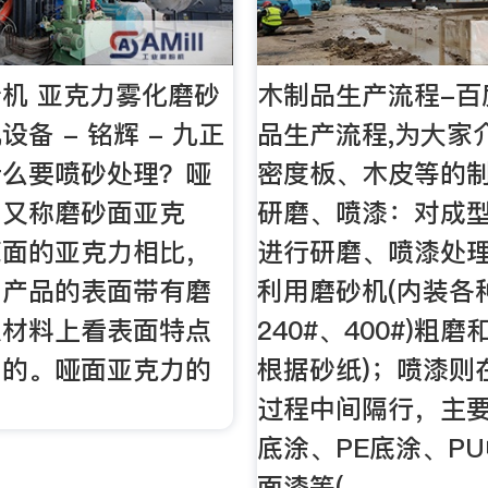
机 亚克力雾化磨砂
木制品生产流程-百
备 - 铭辉 - 九正
品生产流程,为大家
什么要喷砂处理？哑
密度板、木皮等的
，又称磨砂面亚克
研磨、喷漆：对成型
亮面的亚克力相比，
进行研磨、喷漆处理
，产品的表面带有磨
利用磨砂机(内装各种
从材料上看表面特点
240#、400#)粗
明的。哑面亚克力的
根据砂纸)；喷漆则
过程中间隔行，主要
底涂、PE底涂、PU
面漆等( …