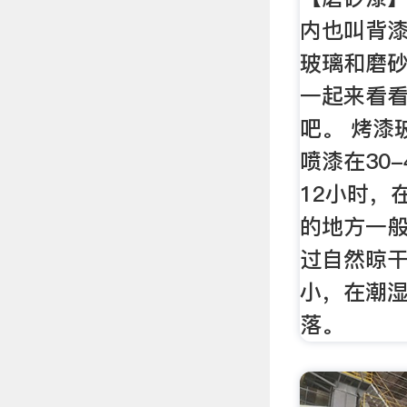
内也叫背
玻璃和磨砂
一起来看
吧。 烤漆
喷漆在30
12小时，
的地方一
过自然晾
小，在潮
落。