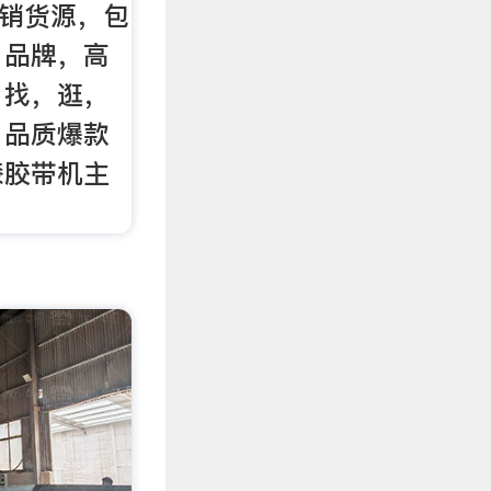
热销货源，包
，品牌，高
。找，逛，
，品质爆款
漆胶带机主