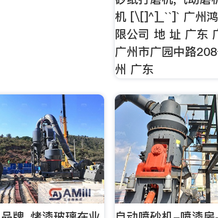
机 [\[]^]_``]` 
限公司 地 址 广东
广州市广园中路208
州 广东
品牌_烤漆玻璃在业
自动喷砂机-喷漆房