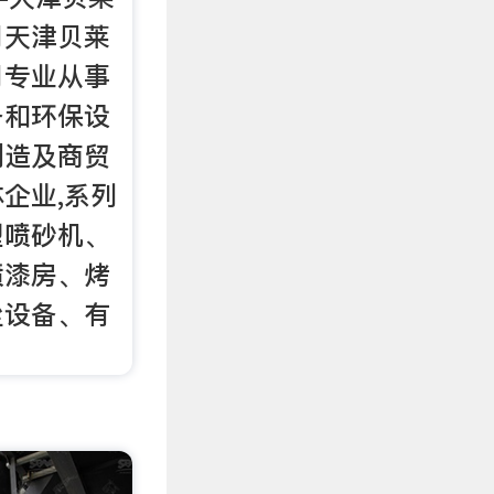
司天津贝莱
司专业从事
备和环保设
制造及商贸
企业,系列
型喷砂机、
喷漆房、烤
尘设备、有
。