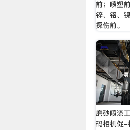
前；喷塑
锌、铬、
探伤前。
磨砂喷漆工
码相机促-