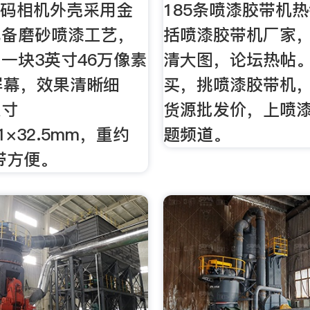
数码相机外壳采用金
185条喷漆胶带机
配备磨砂喷漆工艺，
括喷漆胶带机厂家
一块3英寸46万像素
清大图，论坛热帖
屏幕，效果清晰细
买，挑喷漆胶带机
尺寸
货源批发价，上喷
7.1×32.5mm，重约
题频道。
携带方便。