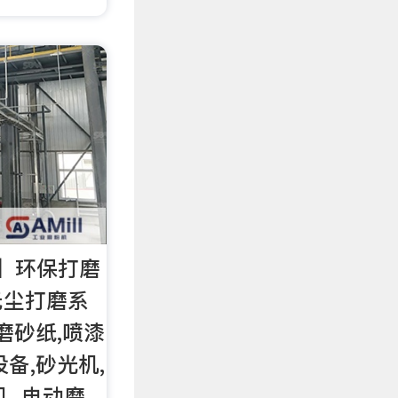
】环保打磨
无尘打磨系
磨砂纸,喷漆
备,砂光机,
, 电动磨