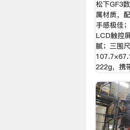
松下GF3
属材质，
手感极佳；
LCD触控
腻；三围
107.7×6
222g，