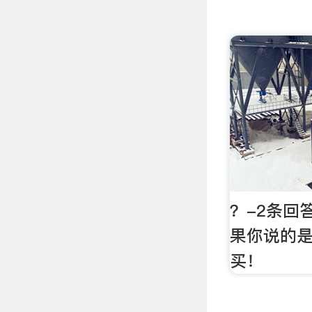
？-2条回
果你说的
买！