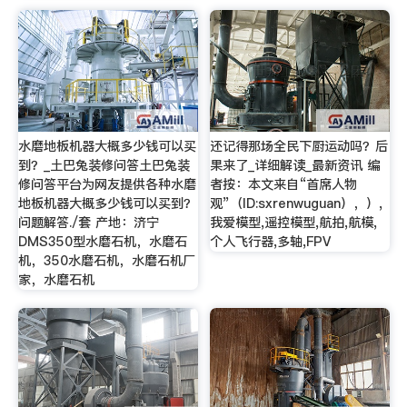
水磨地板机器大概多少钱可以买
还记得那场全民下厨运动吗？后
到？_土巴兔装修问答土巴兔装
果来了_详细解读_最新资讯 编
修问答平台为网友提供各种水磨
者按：本文来自“首席人物
地板机器大概多少钱可以买到？
观”（ID:sxrenwuguan），）,
问题解答./套 产地：济宁
我爱模型,遥控模型,航拍,航模,
DMS350型水磨石机，水磨石
个人飞行器,多轴,FPV
机，350水磨石机，水磨石机厂
家，水磨石机