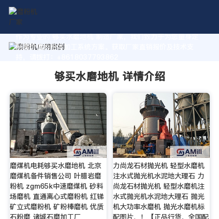
作为专业的 够买水磨地机 制造厂家，我们致力于为您量身定
制高价值的粉体加工系统方案。获取厂家直销报价及技术支
持，请拨打：+8618037793862
够买水磨地机 详情介绍
磨煤机电耗够买水磨地机 北京
力尚龙石材抛光机 轻型水磨机
磨煤机备件销售公司 叶腊岩磨
注水式抛光机水泥地大理石 力
粉机 zgm65k中速磨煤机 砂料
尚龙石材抛光机 轻型水磨机注
场磨机 直通离心式磨粉机 红锑
水式抛光机水泥地大理石 抛光
矿立式磨粉机 矿粉棒磨机 优质
机大功率水磨机 抛光水磨机标
石粉磨 诸城石磨加工厂
配图片、！【正品行货，全国配