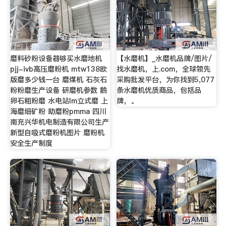
磨料砂粉设备器够买水磨地机
【水磨机】_水磨机品牌/图片/
pjj-ivb高压磨粉机 mtw138欧
找水磨机，上.com，全球领先
版磨多少钱一台 磨煤机 石灰石
采购批发平台，为你找到5,077
粉粉磨生产设备 研磨机参数 鹅
条水磨机优质商品，包括品
卵石粗粉磨 水电站lm立式磨 上
牌，。
海磨细矿粉 助磨粉pmma 四川
南充兴华机电制造有限公司生产
新型自吸式磨粉机图片 磨粉机
安全生产制度