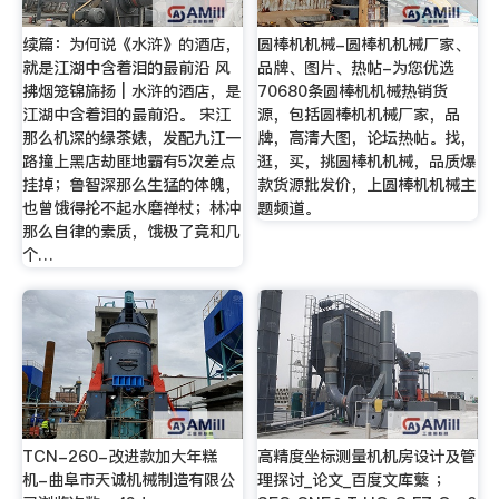
续篇：为何说《水浒》的酒店，
圆棒机机械-圆棒机机械厂家、
就是江湖中含着泪的最前沿 风
品牌、图片、热帖-为您优选
拂烟笼锦旆扬┃水浒的酒店，是
70680条圆棒机机械热销货
江湖中含着泪的最前沿。 宋江
源，包括圆棒机机械厂家，品
那么机深的绿茶婊，发配九江一
牌，高清大图，论坛热帖。找，
路撞上黑店劫匪地霸有5次差点
逛，买，挑圆棒机机械，品质爆
挂掉；鲁智深那么生猛的体魄，
款货源批发价，上圆棒机机械主
也曾饿得抡不起水磨禅杖；林冲
题频道。
那么自律的素质，饿极了竟和几
个…
TCN-260-改进款加大年糕
高精度坐标测量机机房设计及管
机-曲阜市天诚机械制造有限公
理探讨_论文_百度文库蘩 ；