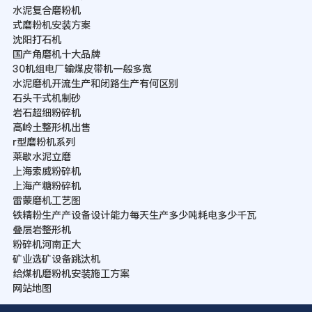
水泥复合磨粉机
式磨粉机安装方案
沈阳打石机
国产角磨机十大品牌
30机组电厂输煤皮带机一般多宽
水泥磨机开流生产和闭路生产有何区别
石头干式机制砂
岩石超细粉碎机
高岭土整形机出售
r型磨粉机系列
莱歇水泥立磨
上海索威粉碎机
上海产糖粉碎机
雷蒙磨机工艺图
铁精粉生产产设备设计能力每天生产多少吨耗电多少千瓦
叠层岩整形机
粉碎机河南正大
矿业选矿设备跳汰机
给煤机磨粉机安装施工方案
网站地图