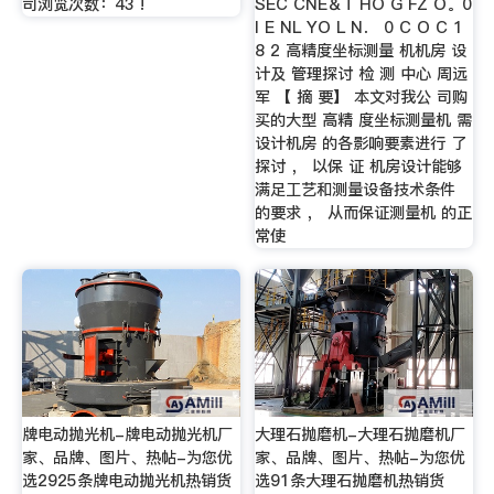
司浏览次数：43 !
SEC CNE＆T HO G FZ O。0
I E NL YO L N． 0 C O C 1
8 2 高精度坐标测量 机机房 设
计及 管理探讨 检 测 中心 周远
军 【 摘 要】 本文对我公 司购
买的大型 高精 度坐标测量机 需
设计机房 的各影响要素进行 了
探讨 ， 以保 证 机房设计能够
满足工艺和测量设备技术条件
的要求 ， 从而保证测量机 的正
常使
牌电动抛光机-牌电动抛光机厂
大理石抛磨机-大理石抛磨机厂
家、品牌、图片、热帖-为您优
家、品牌、图片、热帖-为您优
选2925条牌电动抛光机热销货
选91条大理石抛磨机热销货