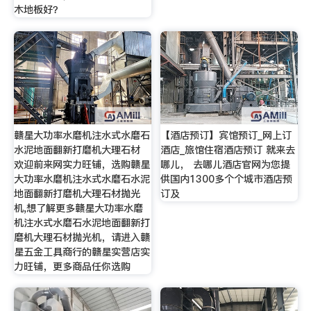
木地板好？
赣星大功率水磨机注水式水磨石
【酒店预订】宾馆预订_网上订
水泥地面翻新打磨机大理石材
酒店_旅馆住宿酒店预订 就来去
欢迎前来网实力旺铺，选购赣星
哪儿， 去哪儿酒店官网为您提
大功率水磨机注水式水磨石水泥
供国内1300多个个城市酒店预
地面翻新打磨机大理石材抛光
订及
机,想了解更多赣星大功率水磨
机注水式水磨石水泥地面翻新打
磨机大理石材抛光机，请进入赣
星五金工具商行的赣星实营店实
力旺铺，更多商品任你选购