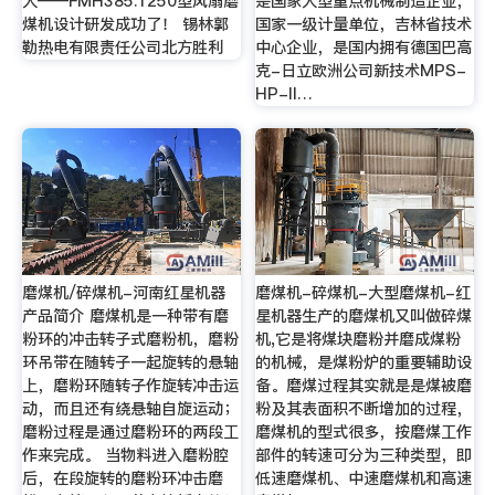
大——FMH385.1250型风扇磨
是国家大型重点机械制造企业，
煤机设计研发成功了！ 锡林郭
国家一级计量单位，吉林省技术
勒热电有限责任公司北方胜利
中心企业，是国内拥有德国巴高
克-日立欧洲公司新技术MPS-
HP-II…
磨煤机/碎煤机-河南红星机器
磨煤机-碎煤机-大型磨煤机-红
产品简介 磨煤机是一种带有磨
星机器生产的磨煤机又叫做碎煤
粉环的冲击转子式磨粉机，磨粉
机,它是将煤块磨粉并磨成煤粉
环吊带在随转子一起旋转的悬轴
的机械，是煤粉炉的重要辅助设
上，磨粉环随转子作旋转冲击运
备。磨煤过程其实就是是煤被磨
动，而且还有绕悬轴自旋运动；
粉及其表面积不断增加的过程，
磨粉过程是通过磨粉环的两段工
磨煤机的型式很多，按磨煤工作
作来完成。 当物料进入磨粉腔
部件的转速可分为三种类型，即
后，在段旋转的磨粉环冲击磨
低速磨煤机、中速磨煤机和高速