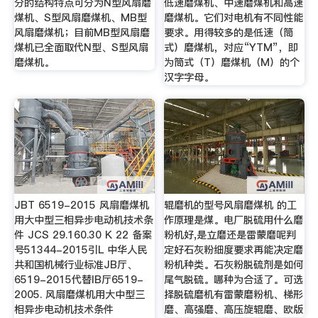
分的结构特点可分为N型风扇磨
低速磨煤机、中速磨煤机和高速
煤机、S型风扇磨煤机、MB型
磨煤机。它们对电机有不同性能
风扇磨煤机；目前MB型风扇磨
要求。用得较多的是低速（筒
煤机已全面取代N型、S型风扇
式）磨煤机，对应“YTM”，即
磨煤机。
为筒式（T）磨煤机（M）的个
汉字字母。
JBT 6519-2015 风扇磨煤机
辊磨机的型号风扇磨煤机 的工
用大中型三相异步电动机技术条
作原理是煤。电厂脱硫用什么磨
件 JCS 29.160.30 K 22 备案
粉机好,是立磨还是雷蒙磨呢判
号51344-2015引L 中华人民
定好石灰粉细度要求再能决定磨
共和国机械行业标准JB厅、
粉机种类。石灰粉脱硫剂是如何
6519-2015代替IB厅6519-
尾气脱硫。哪种为合适了。可选
2005. 风扇磨煤机用大中型三
择脱硫磨机有雷蒙磨粉机、梯形
相异步电动机技术条件
磨、高强磨、高压旋辊磨、欧版