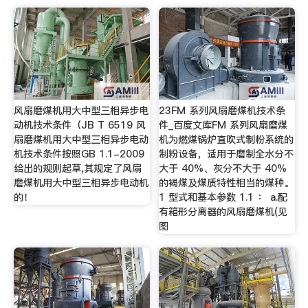
风扇磨煤机用大中型三相异步电
23FM 系列风扇磨煤机技术条
动机技术条件（JB T 6519 风
件_百度文库FM 系列风扇磨煤
扇磨煤机用大中型三相异步电动
机为燃煤锅炉直吹式制粉系统的
机技术条件按照GB 1.1-2009
制粉设备，适用于磨制全水分不
给出的规则起草,其规定了风扇
大于 40%、灰分不大于 40%
磨煤机用大中型三相异步电动机
的褐煤及煤质特性相当的煤种。
的！
1 型式和基本参数 1.1 ： a.配
有箱形分离器的风扇磨煤机(见
图