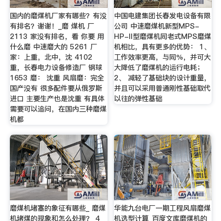
国内的磨煤机厂家有哪些？有没
中国电建集团长春发电设备有限
有排名？谢谢！_磨 煤机 厂
公司 中速磨煤机新型MPS-
2113 家没有排名，看 你要 用
HP-II型磨煤机同老式MPS磨煤
什么磨 中速磨大的 5261 厂
机相比，具有更多的优势： 1、
家：上重，北中，沈 4102
工作效率更高，与同％，并可大
重，长春电力设备修造厂 钢球
大降低了磨煤机的运行电耗；
1653 磨： 沈重 风扇磨：完全
2、 减轻了基础块的设计重量，
国产没有 很多配件要从俄罗斯
并且可以采用普通刚性基础取代
进口 主要生产也是沈重 有具体
以往的弹性基础
需要可以追问，在国内三种磨煤
机都
磨煤机堵塞的象征有哪些_ 磨煤
华能九台电厂一期工程风扇磨煤
机堵煤的现象和怎么处理？ 4
机选型计算_百度文库磨煤机的