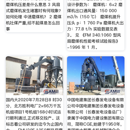
磨煤机压差是什么意思 3 风扇
设计参数为： 磨煤机：6+2 磨
式磨煤机发生堵塞时有何现象？
煤机出口通风量：150 000
如何处理 中速磨煤机？ 2 磨煤
m3/h（150 ℃） 磨煤机提升
机吐煤严重,给不起煤是怎么回
压头 p：1 760 Pa 磨煤机大出
事
力：77.8 t/h 实验数据见表
3。 见 《FM 340.1060 型风
扇磨煤机性能考核试验报告》
-1996 年 1 月。
国内大2020年7月28日8 时30
中国电建集团长春发电设备有限
分，北方胜利电厂2×66万千瓦
公司中国电建集团长春发电设备
机组项目1号机组168小时试运
有限公司（长春发电设备总厂）
行顺利通过,正式移交投产。这
隶属于中国电力建设集团有限公
标志着公司研发的迄今为止国内
司，简称CGE,始建于1950年，