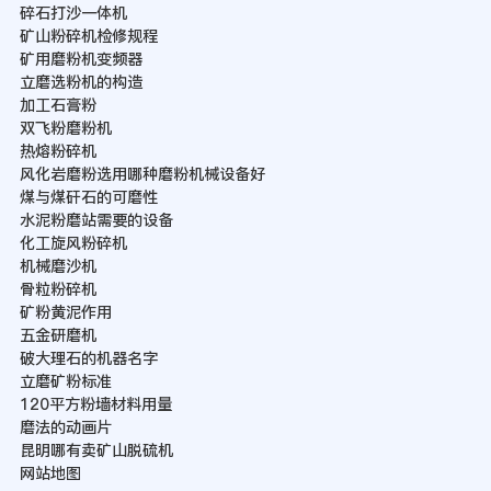
碎石打沙一体机
矿山粉碎机检修规程
矿用磨粉机变频器
立磨选粉机的构造
加工石膏粉
双飞粉磨粉机
热熔粉碎机
风化岩磨粉选用哪种磨粉机械设备好
煤与煤矸石的可磨性
水泥粉磨站需要的设备
化工旋风粉碎机
机械磨沙机
骨粒粉碎机
矿粉黄泥作用
五金研磨机
破大理石的机器名字
立磨矿粉标准
120平方粉墙材料用量
磨法的动画片
昆明哪有卖矿山脱硫机
网站地图