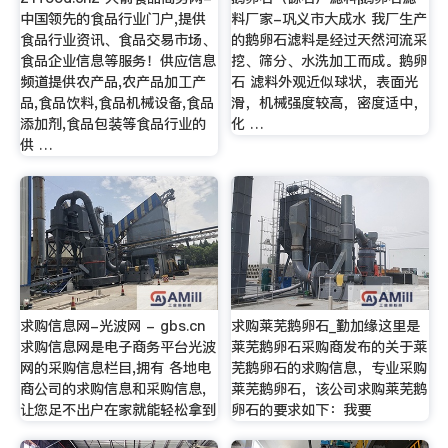
中国领先的食品行业门户,提供
料厂家-巩义市大成水 我厂生产
食品行业资讯、食品交易市场、
的鹅卵石滤料是经过天然河流采
食品企业信息等服务！供应信息
挖、筛分、水洗加工而成。鹅卵
频道提供农产品,农产品加工产
石 滤料外观近似球状，表面光
品,食品饮料,食品机械设备,食品
滑，机械强度较高，密度适中，
添加剂,食品包装等食品行业的
化 …
供 …
求购信息网-光波网 - gbs.cn
求购莱芜鹅卵石_勤加缘这里是
求购信息网是电子商务平台光波
莱芜鹅卵石采购商发布的关于莱
网的采购信息栏目,拥有 各地电
芜鹅卵石的求购信息，专业采购
商公司的求购信息和采购信息,
莱芜鹅卵石，该公司求购莱芜鹅
让您足不出户在家就能轻松拿到
卵石的要求如下：我要