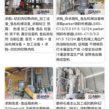
求购-切扣肉切熟肉机_加工设
求购_供求商机_食品机械设备网
备_食品机械设备_求购标王 热
求购parker倾斜传感器LS60-
搜： 色谱 加工设备 食品 包装
C1.5/3.0 H1.5 12/24 parker
机 烘干机 真空包装机 食品添加
倾斜传感器LS60-C1.5/3.0
剂 当前位置: 首页 » 求购 » 食
H1.5 12/24 鑫化机械上海出产
品机械设备 » 加工设备 » 求
热溶胶贴标机 适用圆 不锈钢苏
购-切扣肉切熟肉机
打水灌装生产线 小型全自动果
汁灌装常温生产线 宠物食品猫
粮成型机
求购信息-食品商务网 -
鹅卵石是怎么加工成的鹅卵石|
21food.cn2 天前食品商务网-
鹅卵石（砾石）滤料|鹅卵石滤