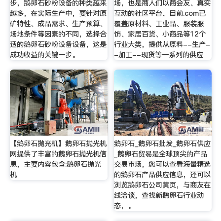
步，鹅卵石砂粉设备的种类越来
场，也是商人们以商会友、真实
越多，在实际生产中，要针对原
互动的社区平台。目前.com已
矿特性、成品需求、生产预算、
覆盖原材料、工业品、服装服
场地条件等因素的不同，选择合
饰、家居百货、小商品等12个
适的鹅卵石砂粉设备设备，这是
行业大类，提供从原料--生产-
成功收益的关键一步。
-加工--现货等一系列的供应
【鹅卵石抛光机】鹅卵石抛光机
鹅卵石_鹅卵石批发_鹅卵石供应
网提供了丰富的鹅卵石抛光机信
_鹅卵石贸易是全球顶尖的产品
息，主要内容包含:鹅卵石抛光
交易市场，您可以查看海量精选
机
的鹅卵石产品供应信息，还可以
浏览鹅卵石公司黄页，与商友在
线洽谈，查找新鹅卵石行业动
态，。