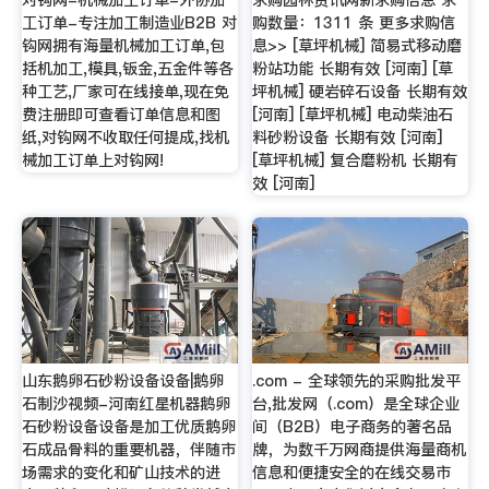
对钩网-机械加工订单-外协加
求购园林资讯网新求购信息 求
工订单-专注加工制造业B2B 对
购数量：1311 条 更多求购信
钩网拥有海量机械加工订单,包
息>> [草坪机械] 简易式移动磨
括机加工,模具,钣金,五金件等各
粉站功能 长期有效 [河南] [草
种工艺,厂家可在线接单,现在免
坪机械] 硬岩碎石设备 长期有效
费注册即可查看订单信息和图
[河南] [草坪机械] 电动柴油石
纸,对钩网不收取任何提成,找机
料砂粉设备 长期有效 [河南]
械加工订单上对钩网!
[草坪机械] 复合磨粉机 长期有
效 [河南]
山东鹅卵石砂粉设备设备|鹅卵
.com - 全球领先的采购批发平
石制沙视频-河南红星机器鹅卵
台,批发网（.com）是全球企业
石砂粉设备设备是加工优质鹅卵
间（B2B）电子商务的著名品
石成品骨料的重要机器，伴随市
牌，为数千万网商提供海量商机
场需求的变化和矿山技术的进
信息和便捷安全的在线交易市