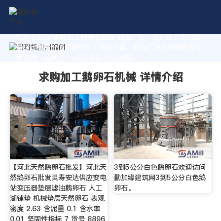
作为专业的 求购加工鹅卵石机械 制造厂家，我们致力于为您
量身定制高价值的粉体加工系统方案。获取厂家直销报价及技
术支持，请拨打：+8618037793862
求购加工鹅卵石机械 详情介绍
【河北天然鹅卵石批发】河北天
3到5公分白色鹅卵石欢迎访问
然鹅卵石批发灵寿安达供应变电
勤加缘建筑网3到5公分白色鹅
站变压器垫层滤油鹅卵石 人工
卵石。
湖铺垫 机械垫层天然卵石 表观
密度 2.63 含泥量 0.1 含水率
0.01 坚固性指标 7 货号 8896