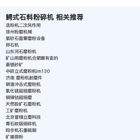
鳄式石料粉碎机 相关推荐
选粉机二次风作用
徐州粉磨机械
紫砂石雷蒙磨粉设备
卵石机
山东河石磨粉机
矿山用磨粉机合肥哪有卖的
菱镁砂矿
中碎立式磨粉机lm130
济南 磨粉机耐磨件
钢渣冲击式磨粉机
氧化镁超细磨粉机
铜镍钴超细磨
天然胶矿石磨粉机
工矿磨粉机
北京普锋立磨科技
青石欧版细碎机
同步机石墨碳刷
矿喳微粉