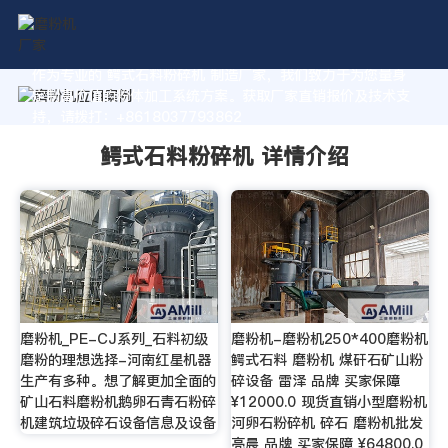
作为专业的 鳄式石料粉碎机 制造厂家，我们致力于为您量身
定制高价值的粉体加工系统方案。获取厂家直销报价及技术支
持，请拨打：+8618037793862
鳄式石料粉碎机 详情介绍
磨粉机_PE-CJ系列_石料初级
磨粉机-磨粉机250*400磨粉机
磨粉的理想选择-河南红星机器
鳄式石料 磨粉机 煤矸石矿山粉
生产有多种。想了解更加全面的
碎设备 雷泽 品牌 买家保障
矿山石料磨粉机鹅卵石青石粉碎
¥12000.0 现货直销小型磨粉机
机建筑垃圾碎石设备信息及设备
河卵石粉碎机 碎石 磨粉机批发
亮晨 品牌 买家保障 ¥64800.0