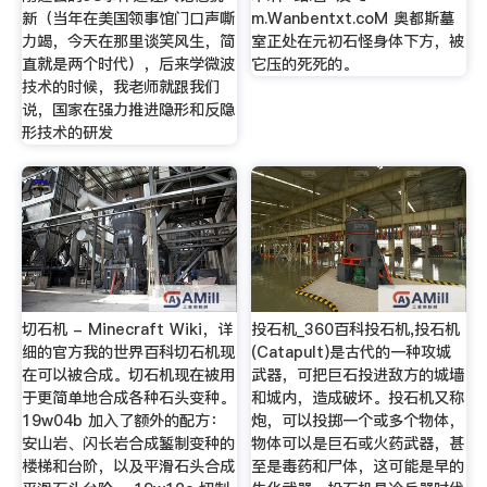
新（当年在美国领事馆门口声嘶
m.Wanbentxt.coΜ 奥都斯墓
力竭，今天在那里谈笑风生，简
室正处在元初石怪身体下方，被
直就是两个时代），后来学微波
它压的死死的。
技术的时候，我老师就跟我们
说，国家在强力推进隐形和反隐
形技术的研发
切石机 - Minecraft Wiki，详
投石机_360百科投石机,投石机
细的官方我的世界百科切石机现
(Catapult)是古代的一种攻城
在可以被合成。切石机现在被用
武器，可把巨石投进敌方的城墙
于更简单地合成各种石头变种。
和城内，造成破坏。投石机又称
19w04b 加入了额外的配方：
炮，可以投掷一个或多个物体，
安山岩、闪长岩合成錾制变种的
物体可以是巨石或火药武器，甚
楼梯和台阶，以及平滑石头合成
至是毒药和尸体，这可能是早的