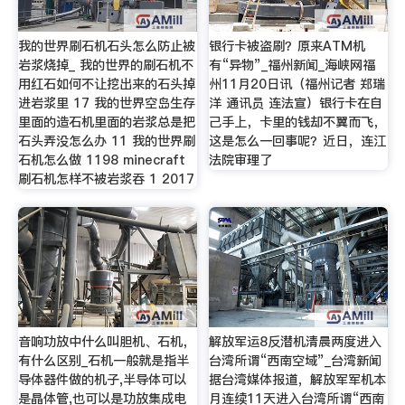
我的世界刷石机石头怎么防止被
银行卡被盗刷？原来ATM机
岩浆烧掉_ 我的世界的刷石机不
有“异物”_福州新闻_海峡网福
用红石如何不让挖出来的石头掉
州11月20日讯（福州记者 郑瑞
进岩浆里 17 我的世界空岛生存
洋 通讯员 连法宣）银行卡在自
里面的造石机里面的岩浆总是把
己手上，卡里的钱却不翼而飞，
石头弄没怎么办 11 我的世界刷
这是怎么一回事呢？近日，连江
石机怎么做 1198 minecraft
法院审理了
刷石机怎样不被岩浆吞 1 2017
音响功放中什么叫胆机、石机，
解放军运8反潜机清晨两度进入
有什么区别_石机一般就是指半
台湾所谓“西南空域”_台湾新闻
导体器件做的机子,半导体可以
据台湾媒体报道，解放军军机本
是晶体管,也可以是功放集成电
月连续11天进入台湾所谓“西南