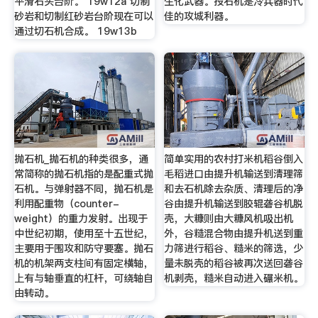
平滑石头台阶。 19w12a 切制
生化武器。投石机是冷兵器时代
砂岩和切制红砂岩台阶现在可以
佳的攻城利器。
通过切石机合成。 19w13b
抛石机_抛石机的种类很多，通
简单实用的农村打米机稻谷倒入
常简称的抛石机指的是配重式抛
毛稻进口由提升机输送到清理筛
石机。与弹射器不同，抛石机是
和去石机除去杂质、清理后的净
利用配重物（counter-
谷由提升机输送到胶辊砻谷机脱
weight）的重力发射。出现于
壳，大糠则由大糠风机吸出机
中世纪初期，使用至十五世纪，
外，谷糙混合物由提升机送到重
主要用于围攻和防守要塞。抛石
力筛进行稻谷、糙米的筛选，少
机的机架两支柱间有固定横轴，
量未脱壳的稻谷被再次送回砻谷
上有与轴垂直的杠杆，可绕轴自
机剥壳，糙米自动进入碾米机。
由转动。