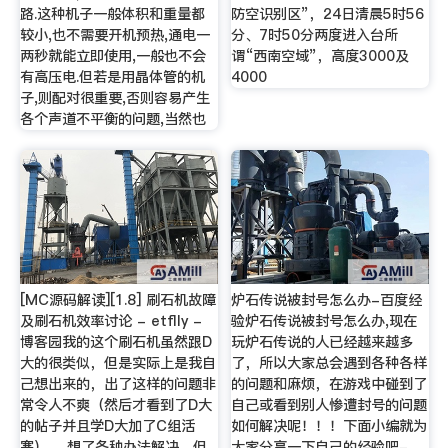
路.这种机子一般体积和重量都
防空识别区”，24日清晨5时56
较小,也不需要开机预热,通电一
分、7时50分两度进入台所
两秒就能立即使用,一般也不会
谓“西南空域”，高度3000及
有高压电.但若是用晶体管的机
4000
子,则配对很重要,否则容易产生
各个声道不平衡的问题,当然也
[MC源码解读][1.8] 刷石机故障
炉石传说被封号怎么办-百度经
及刷石机效率讨论 - etflly -
验炉石传说被封号怎么办,现在
博客园我的这个刷石机虽然跟D
玩炉石传说的人已经越来越多
大的很类似，但是实际上是我自
了，所以大家总会遇到各种各样
己想出来的，出了这样的问题非
的问题和麻烦，在游戏中碰到了
常令人不爽（然后才看到了D大
自己或看到别人惨遭封号的问题
的帖子并且学D大加了C组活
如何解决呢！！！下面小编就为
塞）。 想了各种办法解决，但
大家分享一下自己的经验吧-