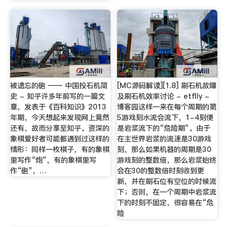
被遗忘的砲 —— 中国投石机简
[MC源码解读][1.8] 刷石机故障
史 - 知乎许多年前写的一篇文
及刷石机效率讨论 - etflly -
章，发表于《百科知识》2013
博客园这样一来在每个周期的第
年期，今天想起来发现网上竟然
5游戏刻水流会流下，1-4刻便
还有，故而分享至知乎。资深的
是岩浆流下的“危险期”。由于
象棋爱好者可能都遇到过这样的
在主世界岩浆的流速是30游戏
情形：同样一枚棋子，有的象棋
刻，那么如果机器的周期是30
里写作“炮”，有的象棋里写
游戏刻的整数倍，那么岩浆始终
作“砲”，…
会在30的整数倍时刻收到更
新，并在刷石位有空位的时候流
下；否则，在一个周期中岩浆流
下的时刻不固定，很容易在“危
险