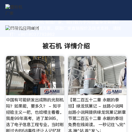
作为专业的 被石机 制造厂家，我们致力于为您量身定制高价
值的粉体加工系统方案。获取厂家直销报价及技术支持，请拨
打：+8618037793862
被石机 详情介绍
中国有可能研发出成熟的光刻机
【第二百五十二章 永眠的泰
吗？如果能，要多久？ - 知乎
坦】绿龙筑巢记 - 丝路小说网
经验主义一把，也给楼主看看。
丝路小说网提供绿龙筑巢记新章
我是99年高考，进了某985，
节第二百五十二章 永眠的泰坦
选了电子信息工程专业。当时刚
免费在线阅读。 一秒记住↘完^
刚过去的58事件还让人记忆犹
本.神^站.首^发↘：