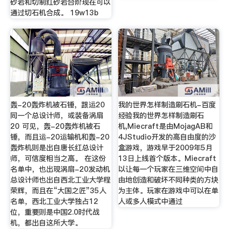
砂岩和切制红砂岩台阶现在可以
通过切石机合成。 19w13b
轰-20轰炸机被石锤，跟运20
我的世界怎样制造刷石机-百度
同一个总设计师，或装备涡扇
经验我的世界怎样制造刷石
20 可见，轰-20轰炸机被石
机,Miecraft是由MojagAB和
锤，而且运-20运输机和轰-20
4JStudio开发的高自由度的沙
轰炸机则是出自唐长红总设计
盒游戏，游戏早于2009年5月
师，可信度相当之高。 在这份
13日上线首个版本。Miecraft
名单中，也出现涡扇-20发动机
以让每一个玩家在三维空间中自
总设计师也出自西北工业大学程
由地创造和破坏不同种类的方块
荣辉，而且在“大国之匠”35人
为主体。玩家在游戏中可以在单
名单，西北工业大学独占12
人或多人模式中通过
位，重要则是中国2.0时代战
机，都出自这所大学。