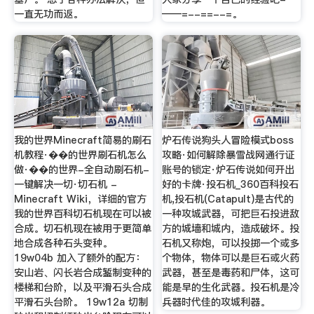
一直无功而返。
——=--==--=。
我的世界Minecraft简易的刷石
炉石传说狗头人冒险模式boss
机教程·��的世界刷石机怎么
攻略·如何解除暴雪战网通行证
做·��的世界-全自动刷石机-
账号的锁定·炉石传说如何开出
一键解决一切·切石机 -
好的卡牌·投石机_360百科投石
Minecraft Wiki，详细的官方
机,投石机(Catapult)是古代的
我的世界百科切石机现在可以被
一种攻城武器，可把巨石投进敌
合成。切石机现在被用于更简单
方的城墙和城内，造成破坏。投
地合成各种石头变种。
石机又称炮，可以投掷一个或多
19w04b 加入了额外的配方：
个物体，物体可以是巨石或火药
安山岩、闪长岩合成錾制变种的
武器，甚至是毒药和尸体，这可
楼梯和台阶，以及平滑石头合成
能是早的生化武器。投石机是冷
平滑石头台阶。 19w12a 切制
兵器时代佳的攻城利器。