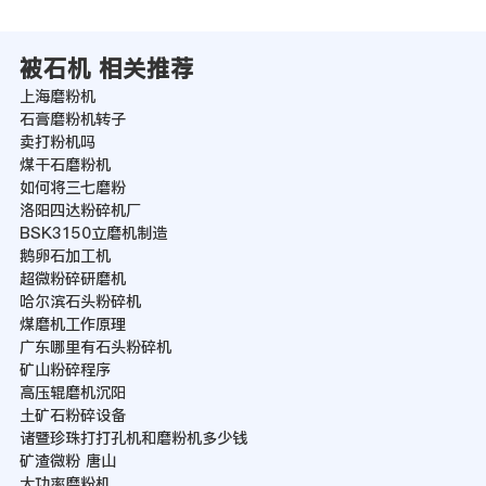
被石机 相关推荐
上海磨粉机
石膏磨粉机转子
卖打粉机吗
煤干石磨粉机
如何将三七磨粉
洛阳四达粉碎机厂
BSK3150立磨机制造
鹅卵石加工机
超微粉碎研磨机
哈尔滨石头粉碎机
煤磨机工作原理
广东哪里有石头粉碎机
矿山粉碎程序
高压辊磨机沉阳
土矿石粉碎设备
诸暨珍珠打打孔机和磨粉机多少钱
矿渣微粉 唐山
大功率磨粉机