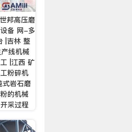
上海世邦高压磨
产设备 网-多
 |吉林 整
生产线机械
工 |江西 矿
加工粉碎机
0吨式岩石磨
灰粉的机械
石开采过程