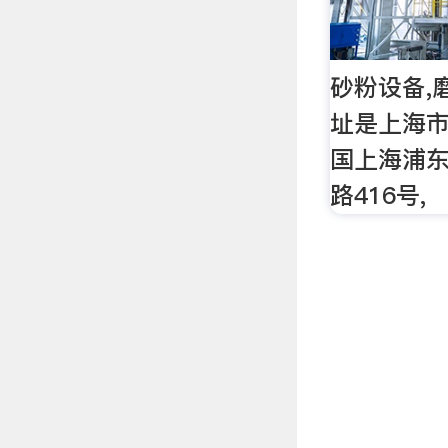
砂粉设备,磨
址是上海
国上海浦
路416号,