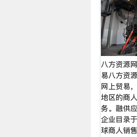
八方资源网
易八方资
网上贸易，
地区的商
务。融供
企业目录
球商人销