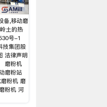
设备,移动磨
高岭土的热
530号-1
科技集团股
图 法律声明
： 磨粉机
移动磨粉站
式磨粉机 磨
磨粉机 河