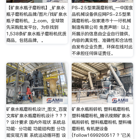
【矿泉水瓶子磨粉机】_矿泉水
PS-2.5型果蔬磨粉机_—中国食
瓶子磨粉机品牌/图片/找矿泉水
品机械设备供应网PS-2.5型果
瓶子磨粉机，上.com，全球领
蔬磨粉机-张家港市十一圩机械
先采购批发平台，为你找到
制造有限公司 免责声明：以上
1,538条矿泉水瓶子磨粉机优质
所展示的信息由企业自行提供，
商品，包括品牌，。
内容的真实性、准确性和合法性
由发布企业负责，环保在线对此
不承担任何保证责任。
矿泉水瓶磨粉机设计_图文_百度
矿泉水瓶粉碎机 塑料瓶磨粉机
文库矿泉水瓶磨粉机设计 ? ? ?
塑料桶磨粉机_腾讯视频矿泉水
? 设计要求 国内外现状 系统总
瓶粉碎机 塑料瓶磨粉机 塑料桶
功能· 分功能 功能结构图 分功
磨粉机 有机肥设备
能实现方案 系统运动循环图 设
{follow1699260517 ? '已关