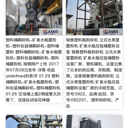
塑料桶撕碎机-矿泉水瓶磨粉
销售塑料瓶粉碎机 立式水果筐
机-塑料包装桶撕碎机-塑料桶
磨粉机 矿泉水瓶垃圾桶磨粉设
磨粉 塑料桶撕碎机-矿泉水瓶磨
备 销售塑料瓶粉碎机 立式水果
粉机-塑料包装桶撕碎机-塑料
筐磨粉机 矿泉水瓶垃圾桶磨粉
桶磨粉机 视频用户上传 2017
设备厂家，塑机辅机，这里云集
年07月09日发布 详情 收起
了众多的供应商，采购商，制造
undefined的影评 01:29 塑料
商。这是销售塑料瓶粉碎机 立
桶撕碎机-矿泉水瓶磨粉机-塑
式水果筐磨粉机 矿泉水瓶垃圾
料包装桶撕碎机-塑料桶磨粉机
桶磨粉设备厂家的详细页面。订
01:26 空油桶上插2根吸管太厉
货号:0922，品牌:品创，货
害了，改造自动浇花神器
号:092201，:塑料粉碎机，产
品