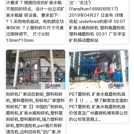
计要求 ? 根据回收的矿泉水瓶
注' : '关注'}
不规则的特点，设计一台立式矿
{fansNum1699260517}
泉水瓶破 碎设备，要求如下：
2019年04月27 日发布 详情
? 1.采用电机驱动，电机额定功
收起 undefined的影评 02:07
率6KW; ? 2.塑料碎片尺寸可通
矿泉水瓶粉碎机 塑料瓶磨粉机
过筛网调节， 尺寸分别
塑料桶磨粉机 00:31 广东华宝
10mm*10mm
矿机移动磨粉站
粉碎机厂家动态新闻_塑料粉碎
PET磨粉机 矿泉水瓶磨粉机报
机_塑料磨粉机_粉碎机厂家塑料
价【（），。想了解更加全面的
粉碎机厂家【】中国的“粉碎机,
PET磨粉机 矿泉水瓶磨粉机报
磨粉机,矿泉水瓶粉碎机,塑料筐
价信息及广州嘉银机械有限公司
粉碎机,塑料撕碎机,强力塑料粉
的公司信息就上。
碎机,塑料造粒机,pet瓶片粉碎
清洗机,边料回收机”的厂家,并