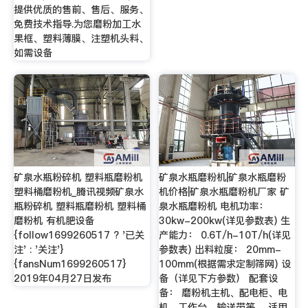
提供优质的售前、售后、服务、
免费技术指导.为您磨粉加工水
果框、塑料薄膜、注塑机头料、
如需设备
矿泉水瓶粉碎机 塑料瓶磨粉机
矿泉水瓶磨粉机|矿泉水瓶磨粉
塑料桶磨粉机_腾讯视频矿泉水
机价格|矿泉水瓶磨粉机厂家 矿
瓶粉碎机 塑料瓶磨粉机 塑料桶
泉水瓶磨粉机 电机功率：
磨粉机 有机肥设备
30kw-200kw(详见参数表) 生
{follow1699260517 ? '已关
产能力： 0.6T/h-10T/h(详见
注' : '关注'}
参数表) 出料粒度： 20mm-
{fansNum1699260517}
100mm(根据需求定制筛网) 设
2019年04月27日发布
备（详见下方参数） 配套设
备： 磨粉机主机、配电柜、电
机、工作台、输送带等。 适用