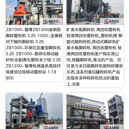
ZB1000-智博ZB1000废钢筋
矿泉水瓶撕碎机 再回收磨粉机
撕碎磨粉机 3.25 1000-金属板
轻便再回收磨粉机_磨粉机械 撕
材下脚料撕碎机 3.25
裂式粗粉碎机,移动式撕碎机矿
ZB1000-彩钢瓦加重型撕碎机
泉水瓶撕碎机 再回收磨粉机 轻
3.25 ZB1000-鹅卵石移动破
便再回收磨粉机客户购买我公
砂粉设备|青石磨粉多少钱 3.25
司,铁罐撕碎机,售出的产品，仅
ZB1200-智博机械直供高效环
仅是与多功能撕碎机能粉碎哪些
保建筑垃圾移动磨粉站 1.18
东西,该系列易拉罐粉碎机产品
800
在吸收多种粉碎机优点的基础
上,设备