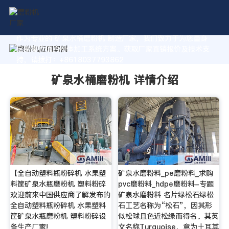
作为专业的 矿泉水桶磨粉机 制造厂家，我们致力于为您量身
定制高价值的粉体加工系统方案。获取厂家直销报价及技术支
持，请拨打：+8618037793862
矿泉水桶磨粉机 详情介绍
【全自动塑料瓶粉碎机 水果塑
矿泉水磨粉料_pe磨粉料_求购
料筐矿泉水瓶磨粉机 塑料粉碎
pvc磨粉料_hdpe磨粉料-专题
欢迎前来中国供应商了解发布的
矿泉水磨粉料 名片绿松石绿松
全自动塑料瓶粉碎机 水果塑料
石工艺名称为“松石”，因其形
筐矿泉水瓶磨粉机 塑料粉碎设
似松球且色近松绿而得名。其英
备生产厂家!
文名称Turquoise，意为土耳其