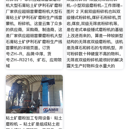
机大型石膏粘土矿伊利石矿磨粉
机-小型双级磨粉机-工作原理-
厂家供应超细雷蒙磨粉机大型石
图片 2 天前双级粉碎机也叫双
膏粘土矿伊利石矿磨粉生产线雷
级锤式粉碎机,煤矸石粉碎机,页
蒙机，粉碎机，这里云集了众多
岩,煤炭,双级无筛底粉碎机等，
的供应商，采购商，制造商。这
是在老式单级锤式磨粉机的基础
是厂家供应超细雷蒙磨粉机大型
上改进而来的，算是一种较新型
石膏粘土矿伊利石矿磨粉生产线
结构的无筛底双级磨粉机，该机
雷蒙机的详细页面。订货
是洗煤石和砖石的专用机型，并
号:ZH-R，品牌:中厚，货
可粉碎数十种硬度不高的物料。
号:ZH-R3216，:矿石，应用领
无筛底双级粉碎机能很好的解决
域
露天生产时物料含水量大的
粘土矿磨粉加工专用设备：粘土
磨粉机 - 粘土矿是组成粘土岩