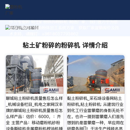
作为专业的 粘土矿粉碎的粉碎机 制造厂家，我们致力于为您
量身定制高价值的粉体加工系统方案。获取厂家直销报价及技
术支持，请拨打：+8618037793862
粘土矿粉碎的粉碎机 详情介绍
聊城粘土粉碎机质量售后怎么样
黏土粉碎机_采石场设备网粘土
_机械设备栏目_机电之家网汉丰
粉碎机,粘土粉碎机: 从建筑行业
牌的聊城粘土粉碎机质量售后怎
到化工行业雷蒙磨的身影无处不
么样产品：估价：6000，：齐
在。也许一提到雷蒙磨人们首先
全 主营产品：移动磨粉机砂粉
想到的是雷蒙磨一种，早应用在
设备撕碎机金属磨粉机榨油机锤
研磨各种[]！干法生产线顾名思