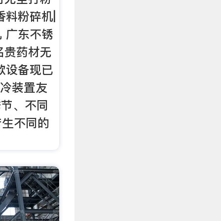
香料粉碎机|
 广东不锈
名贵药材无
款设备现已
水冷装置友
季节、不同
产生不同的