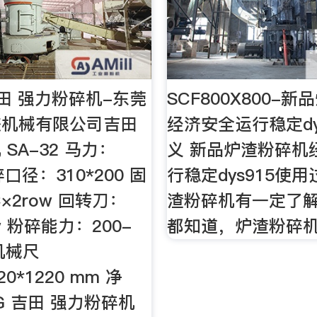
吉田 强力粉碎机-东莞
SCF800X800-
胶机械有限公司吉田
经济安全运行稳定dy
SA-32 马力：
义 新品炉渣粉碎机
碎口径：310*200 固
行稳定dys915使
×2row 回转刀：
渣粉碎机有一定了
ow 粉碎能力：200-
都知道，炉渣粉碎
 机械尺
20*1220 mm 净
G 吉田 强力粉碎机