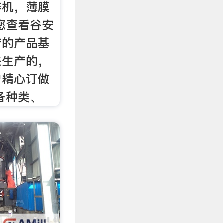
碎机，薄膜
您查看谷安
产的产品基
来生产的，
户精心订做
备种类、