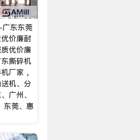
-广东东莞
质优价廉耐
械质优价廉
广东撕碎机
机厂家 ，
输送机、分
东、广州、
、东莞、惠
！