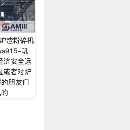
新品炉渣粉碎机
s915-巩
经济安全运
用过或者对炉
解的朋友们
机的