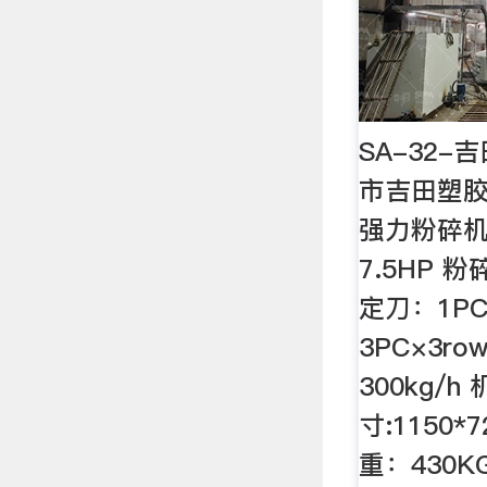
SA-32-
市吉田塑
强力粉碎机 
7.5HP 粉
定刀：1PC
3PC×3r
300kg/h
寸:1150*7
重：430K