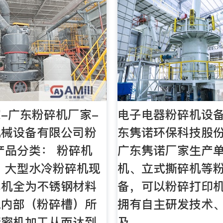
-广东粉碎机厂家-
电子电器粉碎机设备
机械设备有限公司粉
东隽诺环保科技股
产品分类： 粉碎机
广东隽诺厂家生产
 大型水冷粉碎机现
机、立式撕碎机等
本机全为不锈钢材料
备，可以粉碎打印
壳内部（粉碎槽）所
拥有自主研发技术
精密机加工从而达到
及。