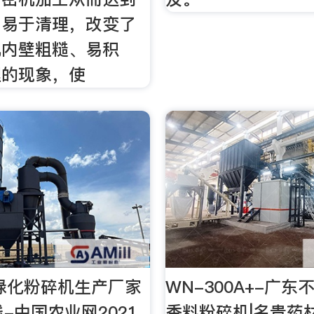
，易于清理，改变了
机内壁粗糙、易积
理的现象，使
龙绿化粉碎机生产厂家
WN-300A+-广
线-中国农业网2021
香料粉碎机|名贵药