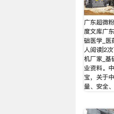
广东超微粉
度文库广东
础医学_医
人阅读|2
机厂家_基
业资料。
宝，关于
量、安全