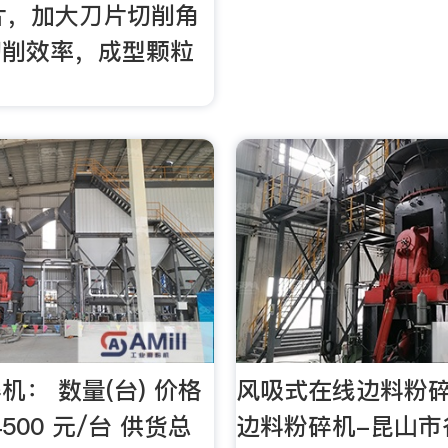
刀片，加大刀片切削角
切削效率，成型颗粒
机： 数量(台) 价格
风吸式在线边料粉
 4500 元/台 供货总
边料粉碎机-昆山市